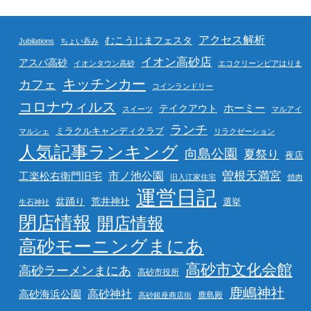
アクセス解析
むこうじまフェスタ
Jubilations
ちょい呑み
イオン高砂店
アスパ高砂
イオンタウン高砂
エコクリーンピアはりま
キッチンカー
カフェ
コインランドリー
コロナウィルス
ホーミー
テイクアウト
スイーツ
マルアイ
ランチ
ミラクルキャンディクラブ
マルシェ
リラクゼーション
人気記事ランキング
向島公園
夏祭り
夜店
曽根天満宮
市ノ池公園
工楽松右衛門旧宅
旧入江家住宅
焼肉
運営日記
盆踊り
荒井神社
選挙
生石神社
閉店情報
開店情報
高砂モーニングまにあ
高砂市文化会館
高砂ラーメンまにあ
高砂市役所
鹿嶋神社
高砂海浜公園
高砂神社
鹿島殿
高砂銀座商店街