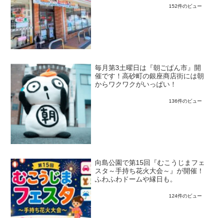
152件のビュー
毎月第3土曜日は『朝ごぱん市』開
催です！高砂町の銀座商店街には朝
からワクワクがいっぱい！
136件のビュー
向島公園で第15回『むこうじまフェ
スタ～手持ち花火大会～』が開催！
ふわふわドームや縁日も。
124件のビュー