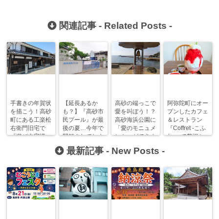
関連記事 -
Related Posts
-
手書きの年賀状
【延長あるか
高砂の端っこで
阿弥陀町にオー
を描こう！高砂
も？】『高砂市
愛を叫ぼう！？
プンしたカフェ
町にある工楽松
民プール』が最
高砂海浜公園に
＆レストラン
右衛門旧宅で
後の夏…今年で
「愛のモニュメ
『Coffret -こふ
『遊び文字講
閉鎖されてしま
ント」ができま
れ-』で贅沢か
座』が開催！
うのはご存知で
した！
き氷を堪能！
最新記事 -
New Posts
-
すか？