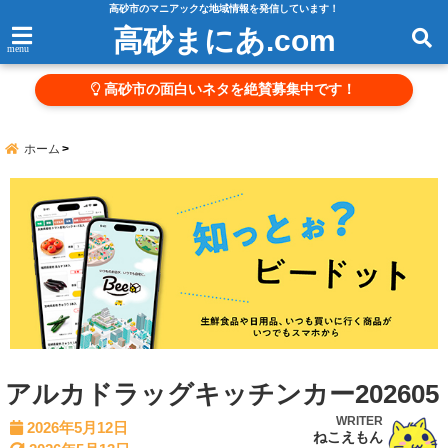
高砂市のマニアックな地域情報を発信しています！
高砂まにあ.com
menu
高砂市の面白いネタを絶賛募集中です！
ホーム
アルカドラッグキッチンカー202605
WRITER
2026年5月12日
ねこえもん