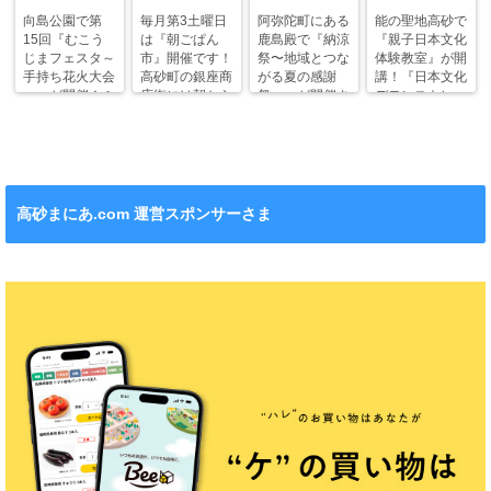
向島公園で第
毎月第3土曜日
阿弥陀町にある
能の聖地高砂で
15回『むこう
は『朝ごぱん
鹿島殿で『納涼
『親子日本文化
じまフェスタ～
市』開催です！
祭〜地域とつな
体験教室』が開
手持ち花火大会
高砂町の銀座商
がる夏の感謝
講！『日本文化
～』が開催！ふ
店街には朝から
祭〜』が開催さ
デモンストレー
わふわドームや
ワクワクがいっ
れます！
ション』も！
縁日も。
ぱい！
高砂まにあ.com 運営スポンサーさま