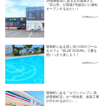
JR曽根駅前にあるお豆腐屋さん
『豆心亭』が国道2号線沿いに移転
オープンするみたい！
173件のビュー
曽根町にある貸し切りOKのプール
＆カフェ『BLUE OCEAN』で夏を
思いっきり楽しもう！
162件のビュー
曽根町にある『セブンイレブン 高
砂曽根町店』が一時休業、改装工事
が行われるみたい…。