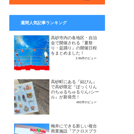
週間人気記事ランキング
高砂市内の各地区・自治
会で開催される『夏祭
り・盆踊り』の開催日程
をまとめました！
2.8k件のビュー
高砂町にある『結びん』
で高砂限定『ぼっくりん
のちゅるちゅるりん♪シー
ル』が新発売！
482件のビュー
梅井にできる新しい複合
商業施設『アクロスプラ