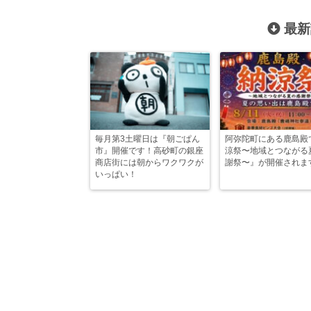
最新
毎月第3土曜日は『朝ごぱん
阿弥陀町にある鹿島殿
市』開催です！高砂町の銀座
涼祭〜地域とつながる
商店街には朝からワクワクが
謝祭〜』が開催されま
いっぱい！