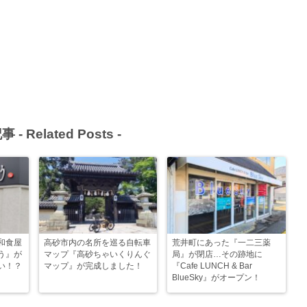
事 -
Related Posts
-
和食屋
高砂市内の名所を巡る自転車
荒井町にあった『一二三薬
う』が
マップ『高砂ちゃいくりんぐ
局』が閉店…その跡地に
い！？
マップ』が完成しました！
『Cafe LUNCH & Bar
BlueSky』がオープン！