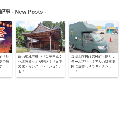
記事 -
New Posts
-
で『納
能の聖地高砂で『親子日本文
毎週水曜日は高砂町の旧サン
夏の感
化体験教室』が開講！『日本
モール跡地へ！アルカ駐車場
す！
文化デモンストレーション』
内に週替わりでキッチンカ
も！
ー！