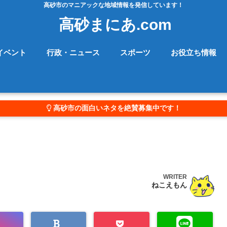
高砂市のマニアックな地域情報を発信しています！
高砂まにあ.com
イベント
行政・ニュース
スポーツ
お役立ち情報
高砂市の面白いネタを絶賛募集中です！
WRITER
ねこえもん