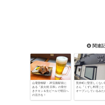
関連記
山電曽根駅・JR宝殿駅前に
荒井町に堅苦しくない
ある『炭火焼 日和』の骨付
さん『くずし料理ごと
きチキン＆生ビールで明日へ
オープンしているみた
の活力を！