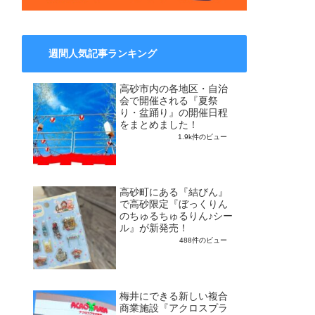
週間人気記事ランキング
高砂市内の各地区・自治
会で開催される『夏祭
り・盆踊り』の開催日程
をまとめました！
1.9k件のビュー
高砂町にある『結びん』
で高砂限定『ぼっくりん
のちゅるちゅるりん♪シー
ル』が新発売！
488件のビュー
梅井にできる新しい複合
商業施設『アクロスプラ