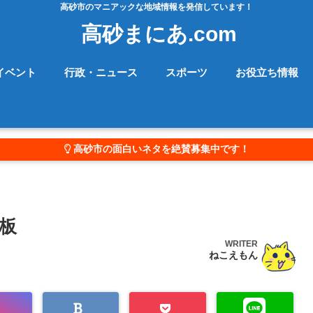
高砂市のマニアックな地域情報を発信しています！
高砂まにあ.com
イベント
行政・ニュース
スポーツ
お役立ち情報
高砂市の面白いネタを絶賛募集中です！
板
WRITER
ねこえもん