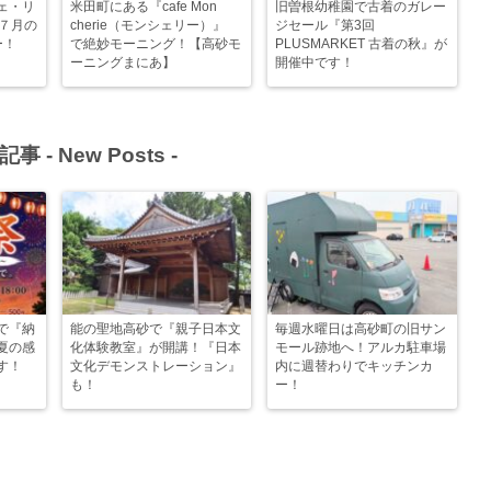
ェ・リ
米田町にある『cafe Mon
旧曽根幼稚園で古着のガレー
！７月の
cherie（モンシェリー）』
ジセール『第3回
ー！
で絶妙モーニング！【高砂モ
PLUSMARKET 古着の秋』が
ーニングまにあ】
開催中です！
記事 -
New Posts
-
で『納
能の聖地高砂で『親子日本文
毎週水曜日は高砂町の旧サン
夏の感
化体験教室』が開講！『日本
モール跡地へ！アルカ駐車場
す！
文化デモンストレーション』
内に週替わりでキッチンカ
も！
ー！