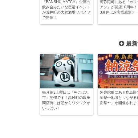
『BANSHU MATCH』企画の
阿弥陀町にある『カフ
飲み会みたいな恋活イベント
アン』が開店10周年
が荒井町の大衆酒場ツバメヤ
3連休はお客様感謝デ
で開催！
最新
毎月第3土曜日は『朝ごぱん
阿弥陀町にある鹿島殿
市』開催です！高砂町の銀座
涼祭〜地域とつながる
商店街には朝からワクワクが
謝祭〜』が開催されま
いっぱい！