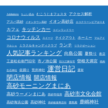
アクセス解析
むこうじまフェスタ
Jubilations
ちょい呑み
イオン高砂店
アスパ高砂
イオンタウン高砂
エコクリーンピアはりま
キッチンカー
カフェ
コインランドリー
コロナウィルス
ホーミー
テイクアウト
スイーツ
マルアイ
ランチ
ミラクルキャンディクラブ
マルシェ
リラクゼーション
人気記事ランキング
向島公園
夏祭り
夜店
曽根天満宮
市ノ池公園
工楽松右衛門旧宅
旧入江家住宅
焼肉
運営日記
盆踊り
荒井神社
選挙
生石神社
閉店情報
開店情報
高砂モーニングまにあ
高砂市文化会館
高砂ラーメンまにあ
高砂市役所
鹿嶋神社
高砂海浜公園
高砂神社
鹿島殿
高砂銀座商店街