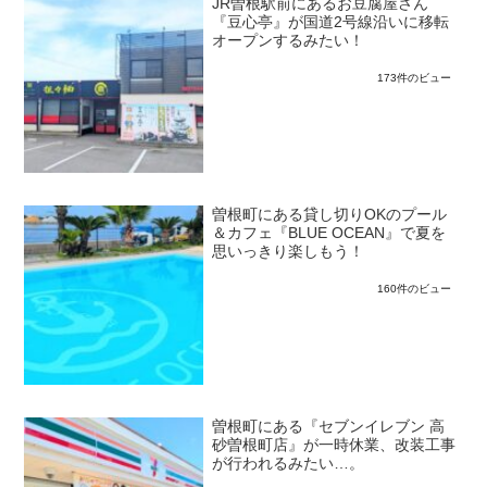
JR曽根駅前にあるお豆腐屋さん
『豆心亭』が国道2号線沿いに移転
オープンするみたい！
173件のビュー
曽根町にある貸し切りOKのプール
＆カフェ『BLUE OCEAN』で夏を
思いっきり楽しもう！
160件のビュー
曽根町にある『セブンイレブン 高
砂曽根町店』が一時休業、改装工事
が行われるみたい…。