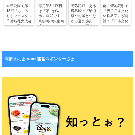
向島公園で第
毎月第3土曜日
阿弥陀町にある
能の聖地高砂で
15回『むこう
は『朝ごぱん
鹿島殿で『納涼
『親子日本文化
じまフェスタ～
市』開催です！
祭〜地域とつな
体験教室』が開
手持ち花火大会
高砂町の銀座商
がる夏の感謝
講！『日本文化
～』が開催！ふ
店街には朝から
祭〜』が開催さ
デモンストレー
わふわドームや
ワクワクがいっ
れます！
ション』も！
縁日も。
ぱい！
高砂まにあ.com 運営スポンサーさま