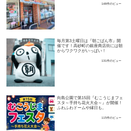
148件のビュー
毎月第3土曜日は『朝ごぱん市』開
催です！高砂町の銀座商店街には朝
からワクワクがいっぱい！
131件のビュー
向島公園で第15回『むこうじまフェ
スタ～手持ち花火大会～』が開催！
ふわふわドームや縁日も。
115件のビュー