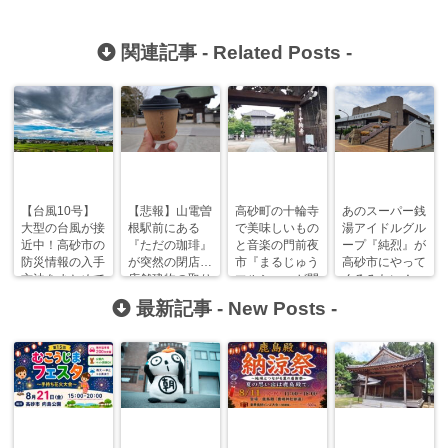
関連記事 -
Related Posts
-
【台風10号】
【悲報】山電曽
高砂町の十輪寺
あのスーパー銭
大型の台風が接
根駅前にある
で美味しいもの
湯アイドルグル
近中！高砂市の
『ただの珈琲』
と音楽の門前夜
ープ『純烈』が
防災情報の入手
が突然の閉店…
市『まるじゅう
高砂市にやって
方法をまとめて
店舗建物の取り
マルシェ』が開
くるみたい！
おきます！
壊しのため。
催されます！
最新記事 -
New Posts
-