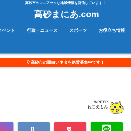
高砂市のマニアックな地域情報を発信しています！
高砂まにあ.com
イベント
行政・ニュース
スポーツ
お役立ち情報
高砂市の面白いネタを絶賛募集中です！
WRITER
ねこえもん