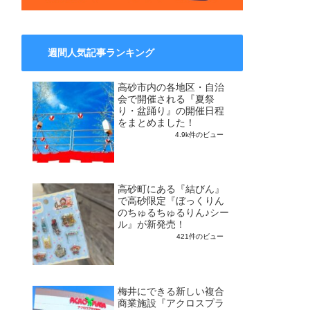
週間人気記事ランキング
高砂市内の各地区・自治
会で開催される『夏祭
り・盆踊り』の開催日程
をまとめました！
4.9k件のビュー
高砂町にある『結びん』
で高砂限定『ぼっくりん
のちゅるちゅるりん♪シー
ル』が新発売！
421件のビュー
梅井にできる新しい複合
商業施設『アクロスプラ