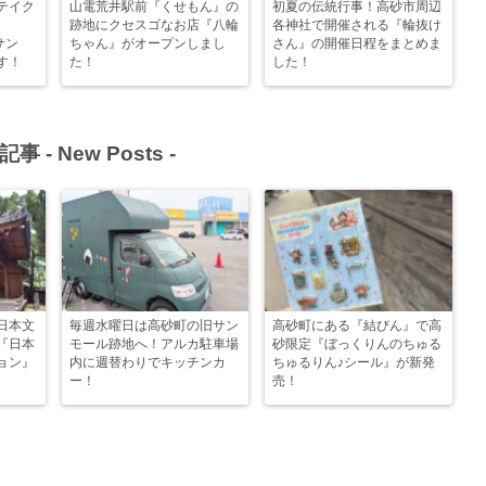
テイク
山電荒井駅前『くせもん』の
初夏の伝統行事！高砂市周辺
跡地にクセスゴなお店『八輪
各神社で開催される『輪抜け
サン
ちゃん』がオープンしまし
さん』の開催日程をまとめま
す！
た！
した！
記事 -
New Posts
-
日本文
毎週水曜日は高砂町の旧サン
高砂町にある『結びん』で高
『日本
モール跡地へ！アルカ駐車場
砂限定『ぼっくりんのちゅる
ョン』
内に週替わりでキッチンカ
ちゅるりん♪シール』が新発
ー！
売！