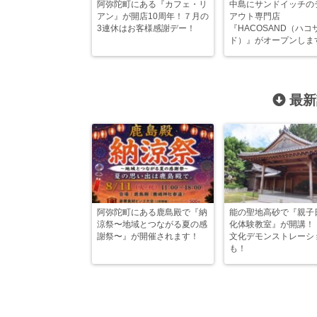
阿弥陀町にある『カフェ・リ
中島にサンドイッチの
アン』が開店10周年！７月の
アウト専門店
3連休はお客様感謝デー！
『HACOSAND（ハコ
ド）』がオープンしま
最新
阿弥陀町にある鹿島殿で『納
能の聖地高砂で『親子
涼祭〜地域とつながる夏の感
化体験教室』が開講！
謝祭〜』が開催されます！
文化デモンストレーシ
も！