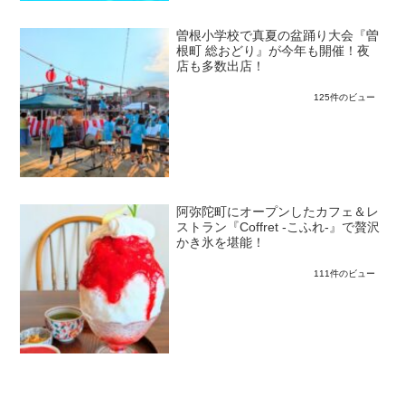
曽根小学校で真夏の盆踊り大会『曽
根町 総おどり』が今年も開催！夜
店も多数出店！
125件のビュー
阿弥陀町にオープンしたカフェ＆レ
ストラン『Coffret -こふれ-』で贅沢
かき氷を堪能！
111件のビュー