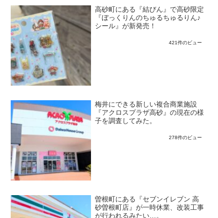
高砂町にある『結びん』で高砂限定
『ぼっくりんのちゅるちゅるりん♪
シール』が新発売！
421件のビュー
梅井にできる新しい複合商業施設
『アクロスプラザ高砂』の現在の様
子を調査してみた。
278件のビュー
曽根町にある『セブンイレブン 高
砂曽根町店』が一時休業、改装工事
が行われるみたい…。