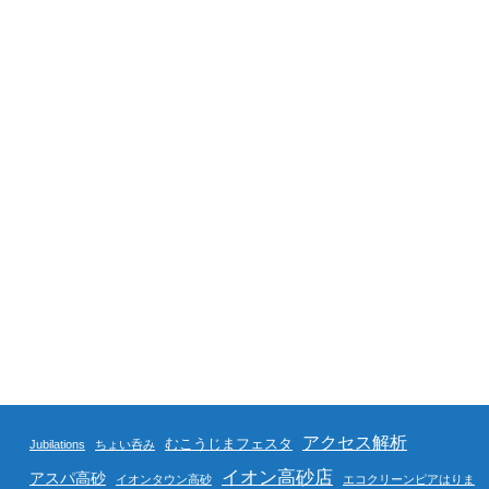
アクセス解析
むこうじまフェスタ
Jubilations
ちょい呑み
イオン高砂店
アスパ高砂
イオンタウン高砂
エコクリーンピアはりま