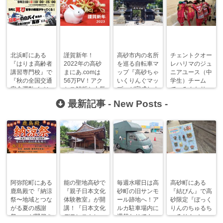
北浜町にある
謹賀新年！
高砂市内の名所
チェントクオー
『はりま高齢者
2022年の高砂
を巡る自転車マ
レハリマのジュ
講習専門校』で
まにあ.comは
ップ『高砂ちゃ
ニアユース（中
『秋の全国交通
56万PV！アク
いくりんぐマッ
学生）チーム
安全運動イベン
セス解析と人気
プ』が完成しま
で、みんなサッ
ト』が開催！
記事ランキン
した！
カーしようぜ
最新記事 -
New Posts
-
グ！
っ！
阿弥陀町にある
能の聖地高砂で
毎週水曜日は高
高砂町にある
鹿島殿で『納涼
『親子日本文化
砂町の旧サンモ
『結びん』で高
祭〜地域とつな
体験教室』が開
ール跡地へ！ア
砂限定『ぼっく
がる夏の感謝
講！『日本文化
ルカ駐車場内に
りんのちゅるち
祭〜』が開催さ
デモンストレー
週替わりでキッ
ゅるりん♪シー