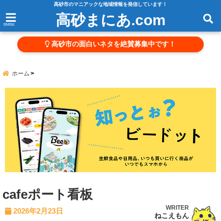
高砂市のマニアックな地域情報を発信しています！
高砂まにあ.com
menu
高砂市の面白いネタを絶賛募集中です！
ホーム
cafeポート看板
WRITER
2026年2月23日
ねこえもん