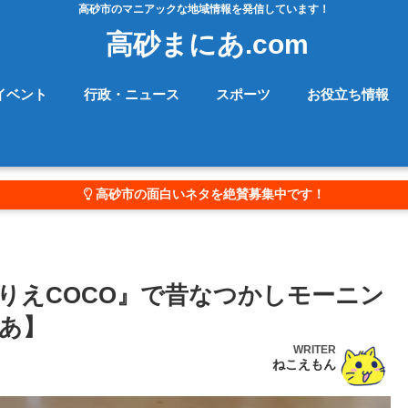
高砂市のマニアックな地域情報を発信しています！
高砂まにあ.com
イベント
行政・ニュース
スポーツ
お役立ち情報
高砂市の面白いネタを絶賛募集中です！
りえCOCO』で昔なつかしモーニン
あ】
WRITER
ねこえもん