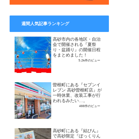
週間人気記事ランキング
高砂市内の各地区・自治
会で開催される『夏祭
り・盆踊り』の開催日程
をまとめました！
5.2k件のビュー
曽根町にある『セブンイ
レブン 高砂曽根町店』が
一時休業、改装工事が行
われるみたい…。
488件のビュー
高砂町にある『結びん』
で高砂限定『ぼっくりん