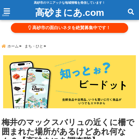
高砂市のマニアックな地域情報を発信しています！
高砂まにあ.com
menu
高砂市の面白いネタを絶賛募集中です！
ホーム
まち・ひと
梅井のマックスバリュの近くに柵で
囲まれた場所があるけどあれ何な