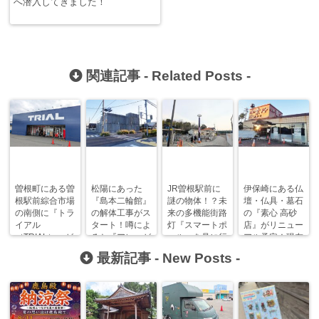
へ潜入してきました！
関連記事 -
Related Posts
-
曽根町にある曽
松陽にあった
JR曽根駅前に
伊保崎にある仏
根駅前綜合市場
『島本二輪館』
謎の物体！？未
壇・仏具・墓石
の南側に『トラ
の解体工事がス
来の多機能街路
の『素心 高砂
イアル
タート！噂によ
灯『スマートポ
店』がリニュー
（TRIAL）』が
ると『アレ』が
ール』を見に行
アル予定！現在
できるみたいで
できるみた
ってきた！
仮店舗で営業
最新記事 -
New Posts
-
す！
い！？
中！