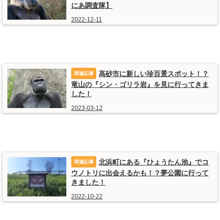
にあ調査隊】
2022-12-11
高砂市に新しい珍百景スポット！？
竜山の『シン・ゴリラ岩』を見に行ってきま
した！
2023-03-12
北浜町にある『ひょうたん池』でコ
ウノトリに出会えるかも！？夢公園に行って
きました！
2022-10-22