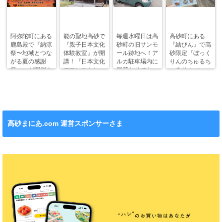
阿弥陀町にある
能の聖地高砂で
毎週水曜日は高
高砂町にある
鹿島殿で『納涼
『親子日本文化
砂町の旧サンモ
『結びん』で高
祭〜地域とつな
体験教室』が開
ール跡地へ！ア
砂限定『ぼっく
がる夏の感謝
講！『日本文化
ルカ駐車場内に
りんのちゅるち
祭〜』が開催さ
デモンストレー
週替わりでキッ
ゅるりん♪シー
れます！
ション』も！
チンカー！
ル』が新発売！
高砂まにあ.com 運営スポンサーさま