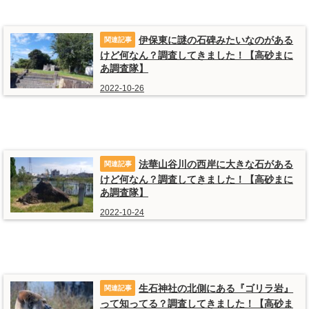
伊保東に謎の石碑みたいなのがある
けど何なん？調査してきました！【高砂まに
あ調査隊】
2022-10-26
法華山谷川の西岸に大きな石がある
けど何なん？調査してきました！【高砂まに
あ調査隊】
2022-10-24
生石神社の北側にある『ゴリラ岩』
って知ってる？調査してきました！【高砂ま