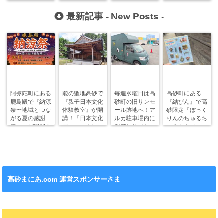
架け替えされて
ーリー）』がオ
に移転オープン
クイックフィッ
いました！
ープンしてい
するみたい！
ト）』が今春オ
最新記事 -
New Posts
-
た！
ープン！
阿弥陀町にある
能の聖地高砂で
毎週水曜日は高
高砂町にある
鹿島殿で『納涼
『親子日本文化
砂町の旧サンモ
『結びん』で高
祭〜地域とつな
体験教室』が開
ール跡地へ！ア
砂限定『ぼっく
がる夏の感謝
講！『日本文化
ルカ駐車場内に
りんのちゅるち
祭〜』が開催さ
デモンストレー
週替わりでキッ
ゅるりん♪シー
れます！
ション』も！
チンカー！
ル』が新発売！
高砂まにあ.com 運営スポンサーさま