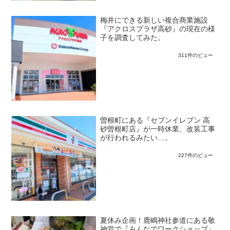
梅井にできる新しい複合商業施設
『アクロスプラザ高砂』の現在の様
子を調査してみた。
311件のビュー
曽根町にある『セブンイレブン 高
砂曽根町店』が一時休業、改装工事
が行われるみたい…。
227件のビュー
夏休み企画！鹿嶋神社参道にある敬
神堂で『みんなでワークショップ』