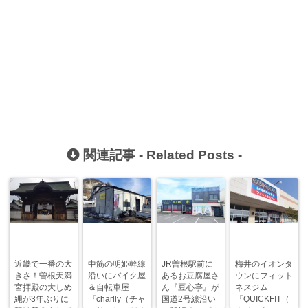
関連記事 -
Related Posts
-
近畿で一番の大
中筋の明姫幹線
JR曽根駅前に
梅井のイオンタ
きさ！曽根天満
沿いにバイク屋
あるお豆腐屋さ
ウンにフィット
宮拝殿の大しめ
＆自転車屋
ん『豆心亭』が
ネスジム
縄が3年ぶりに
『charlly（チャ
国道2号線沿い
『QUICKFIT（