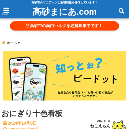
高砂市のマニアックな地域情報を発信しています！
高砂まにあ.com
menu
高砂市の面白いネタを絶賛募集中です！
ホーム
おにぎり十色看板
WRITER
2024年10月9日
ねこえもん