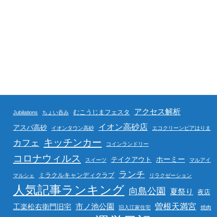
アクセス解析
むこうじまフェスタ
Jubilations
ちょい呑み
イオン高砂店
アスパ高砂
イオンタウン高砂
エコクリーンピアはりま
キッチンカー
カフェ
コインランドリー
コロナウィルス
ホーミー
テイクアウト
スイーツ
マルアイ
ランチ
ミラクルキャンディクラブ
マルシェ
リラクゼーション
人気記事ランキング
向島公園
夏祭り
夜店
曽根天満宮
市ノ池公園
工楽松右衛門旧宅
旧入江家住宅
焼肉