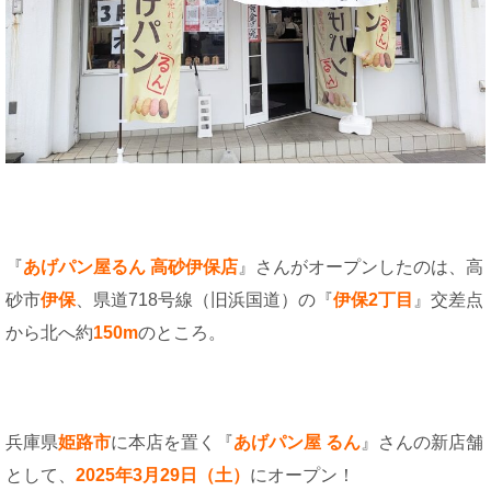
『
あげパン屋るん 高砂伊保店
』さんがオープンしたのは、高
砂市
伊保
、県道718号線（旧浜国道）の『
伊保2丁目
』交差点
から北へ約
150m
のところ。
兵庫県
姫路市
に本店を置く『
あげパン屋 るん
』さんの新店舗
として、
2025年3月29日（土）
にオープン！