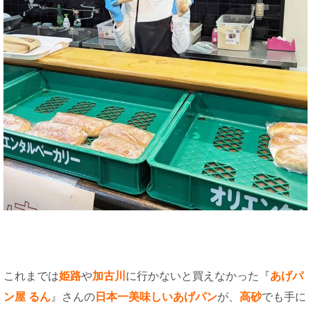
これまでは
姫路
や
加古川
に行かないと買えなかった『
あげパ
ン屋 るん
』さんの
日本一美味しいあげパン
が、
高砂
でも手に