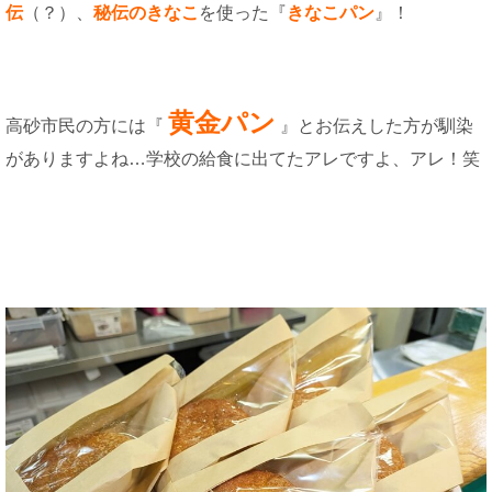
伝
（？）、
秘伝のきなこ
を使った『
きなこパン
』！
黄金パン
高砂市民の方には『
』とお伝えした方が馴染
がありますよね…学校の給食に出てたアレですよ、アレ！笑