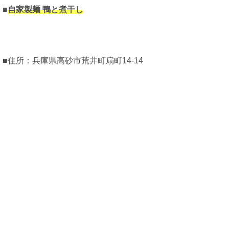
■
自家製麺
鴨と煮干し
■住所：兵庫県高砂市荒井町扇町14-14