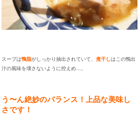
スープは
鴨脂
がしっかり抽出されていて、
煮干し
はこの鴨出
汁の風味を壊さないように控えめ…。
う〜ん絶妙のバランス！上品な美味し
さです！