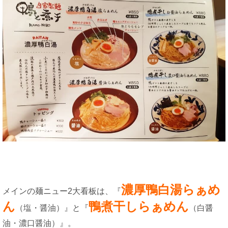
濃厚鴨白湯らぁめ
メインの麺ニュー2大看板は、『
ん
鴨煮干しらぁめん
（塩・醤油）』と『
（白醤
油・濃口醤油）』。