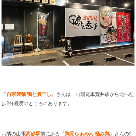
『
自家製麺 鴨と煮干し
』さんは、山陽電車荒井駅から北へ徒
歩2分程度のところにあります。
お隣の山電
高砂駅
前にある『
鶏骨らぁめん 極み鶏
』さんの2