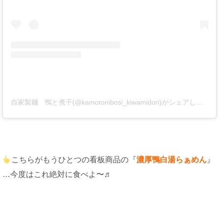
自家製麺 鴨と煮干(@kamotonibosi_kiwamidori)がシェアした投稿
こちらがもうひとつの看板商品の『
濃厚鴨白湯らぁめん
』
…今度はこれ絶対に食べよ〜♬