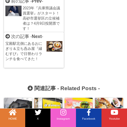
前の記事 -
Prev
-
2023年『兵庫県議会議
員選挙』がスタート！
高砂市選挙区の立候補
者は？4月9日投開票で
す！
次の記事 -
Next
-
宝殿駅北側にあるおに
ぎり＆立ち呑み屋『縁
むすび』で日替わりラ
ンチを食べてきた！
関連記事 -
Related Posts
-
HOME
X
Instagram
Facebook
Youtube