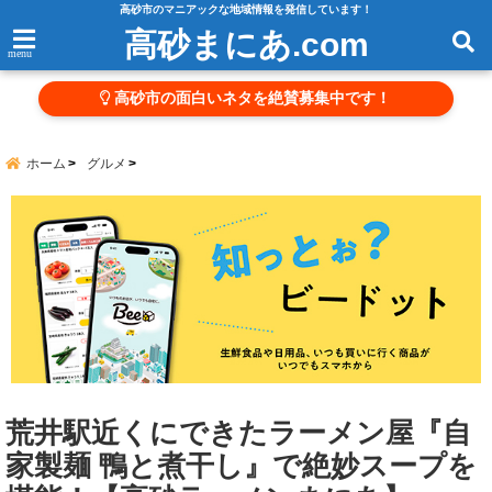
高砂市のマニアックな地域情報を発信しています！
高砂まにあ.com
menu
高砂市の面白いネタを絶賛募集中です！
ホーム
グルメ
荒井駅近くにできたラーメン屋『自
家製麺 鴨と煮干し』で絶妙スープを