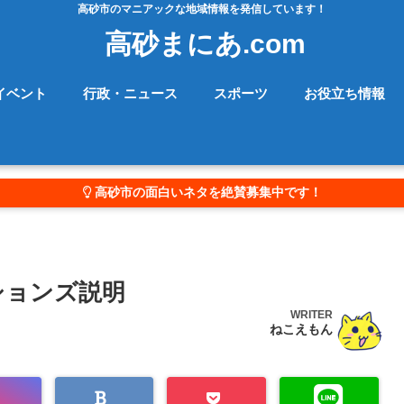
高砂市のマニアックな地域情報を発信しています！
高砂まにあ.com
イベント
行政・ニュース
スポーツ
お役立ち情報
高砂市の面白いネタを絶賛募集中です！
ションズ説明
WRITER
ねこえもん