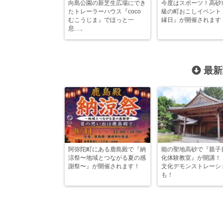
向島公園の新芝生広場にでき
今度はスポーツ！高砂
たトレーラーハウス『coco
級の町おこしイベント
むこうじま』でほっと一
縁日』が開催されます
息…。
最新
阿弥陀町にある鹿島殿で『納
能の聖地高砂で『親子
涼祭〜地域とつながる夏の感
化体験教室』が開講！
謝祭〜』が開催されます！
文化デモンストレーシ
も！