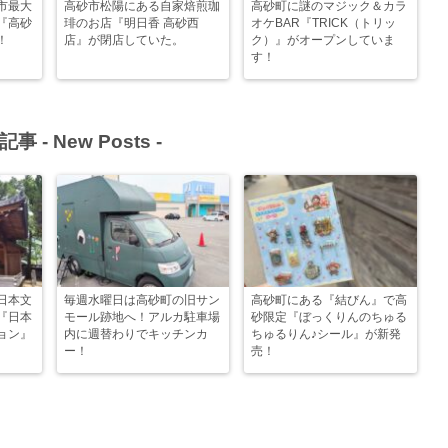
市最大
高砂市松陽にある自家焙煎珈
高砂町に謎のマジック＆カラ
『高砂
琲のお店『明日香 高砂西
オケBAR『TRICK（トリッ
！
店』が閉店していた。
ク）』がオープンしていま
す！
記事 -
New Posts
-
日本文
毎週水曜日は高砂町の旧サン
高砂町にある『結びん』で高
『日本
モール跡地へ！アルカ駐車場
砂限定『ぼっくりんのちゅる
ョン』
内に週替わりでキッチンカ
ちゅるりん♪シール』が新発
ー！
売！