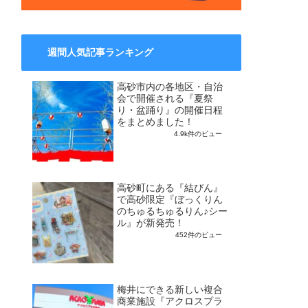
週間人気記事ランキング
高砂市内の各地区・自治
会で開催される『夏祭
り・盆踊り』の開催日程
をまとめました！
4.9k件のビュー
高砂町にある『結びん』
で高砂限定『ぼっくりん
のちゅるちゅるりん♪シー
ル』が新発売！
452件のビュー
梅井にできる新しい複合
商業施設『アクロスプラ