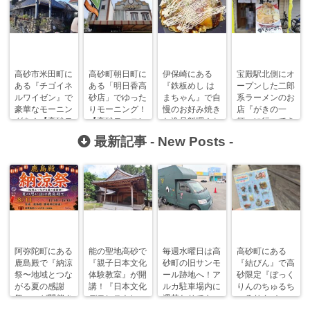
高砂市米田町に
高砂町朝日町に
伊保崎にある
宝殿駅北側にオ
ある『チゴイネ
ある「明日香高
『鉄板めし は
ープンした二郎
ルワイゼン』で
砂店」でゆった
まちゃん』で自
系ラーメンのお
豪華なモーニン
りモーニング！
慢のお好み焼き
店『がきの一
グを！【高砂モ
【高砂モーニン
と逸品料理！ち
杯』に行ってき
ーニングまに
グまにあ】
ょい呑みも
た！【高砂ラー
最新記事 -
New Posts
-
あ】
OK！
メンまにあ】
阿弥陀町にある
能の聖地高砂で
毎週水曜日は高
高砂町にある
鹿島殿で『納涼
『親子日本文化
砂町の旧サンモ
『結びん』で高
祭〜地域とつな
体験教室』が開
ール跡地へ！ア
砂限定『ぼっく
がる夏の感謝
講！『日本文化
ルカ駐車場内に
りんのちゅるち
祭〜』が開催さ
デモンストレー
週替わりでキッ
ゅるりん♪シー