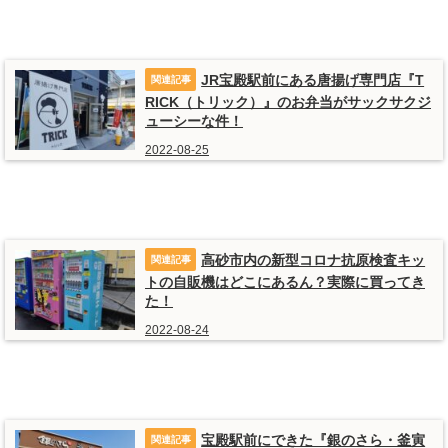
JR宝殿駅前にある唐揚げ専門店『T
RICK（トリック）』のお弁当がサックサクジ
ューシーな件！
2022-08-25
高砂市内の新型コロナ抗原検査キッ
トの自販機はどこにあるん？実際に買ってき
た！
2022-08-24
宝殿駅前にできた『銀のさら・釜寅