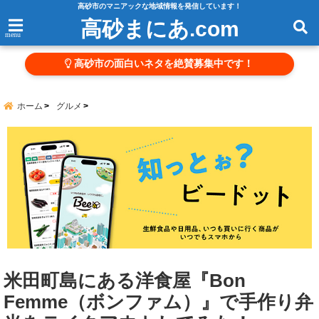
高砂市のマニアックな地域情報を発信しています！
高砂まにあ.com
menu
高砂市の面白いネタを絶賛募集中です！
ホーム
グルメ
米田町島にある洋食屋『Bon
Femme（ボンファム）』で手作り弁