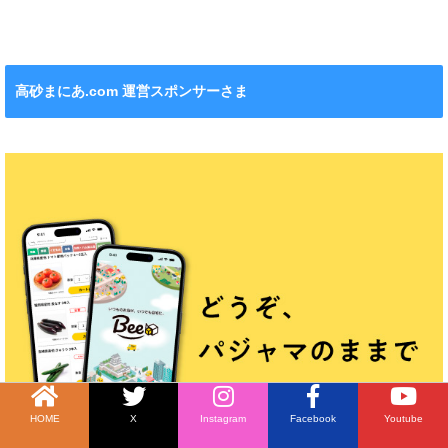
れます！
ション』も！
チンカー！
ル』が新発売！
高砂まにあ.com 運営スポンサーさま
HOME
X
Instagram
Facebook
Youtube