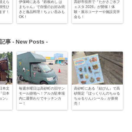
植えら
伊保崎にある『鉄板めし は
高砂市役所で『たかさご水フ
根性ひ
まちゃん』で自慢のお好み焼
ェスタ 2026』が開催！体
ます！
きと逸品料理！ちょい呑みも
験・展示コーナーや施設見学
OK！
会も！
記事 -
New Posts
-
日本文
毎週水曜日は高砂町の旧サン
高砂町にある『結びん』で高
『日本
モール跡地へ！アルカ駐車場
砂限定『ぼっくりんのちゅる
ョン』
内に週替わりでキッチンカ
ちゅるりん♪シール』が新発
ー！
売！