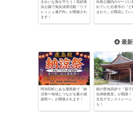
きれいな海を守ろう！高砂海
向島公園内のゲージに
浜公園で海浜清掃活動『リフ
れていた石巻市の『ど
レッシュ瀬戸内』が開催され
まわり』が開花してい
ます！
最新
阿弥陀町にある鹿島殿で『納
能の聖地高砂で『親子
涼祭〜地域とつながる夏の感
化体験教室』が開講！
謝祭〜』が開催されます！
文化デモンストレーシ
も！