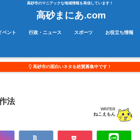
高砂市のマニアックな地域情報を発信しています！
高砂まにあ.com
イベント
行政・ニュース
スポーツ
お役立ち情報
高砂市の面白いネタを絶賛募集中です！
作法
WRITER
ねこえもん