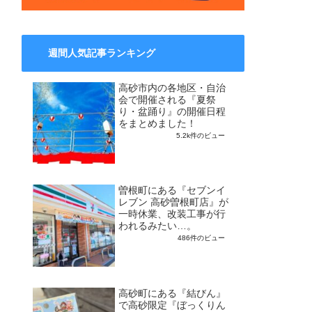
週間人気記事ランキング
高砂市内の各地区・自治
会で開催される『夏祭
り・盆踊り』の開催日程
をまとめました！
5.2k件のビュー
曽根町にある『セブンイ
レブン 高砂曽根町店』が
一時休業、改装工事が行
われるみたい…。
486件のビュー
高砂町にある『結びん』
で高砂限定『ぼっくりん