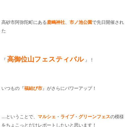
高砂市阿弥陀町にある
鹿嶋神社
、
市ノ池公園
で先日開催され
た
高御位山フェスティバル
『
』！
いつもの『
福結び市
』がさらにパワーアップ！
…ということで、
マルシェ
・
ライブ
・
グリーンフェス
の模様
をちょこっとだけレポートしたいと思います！