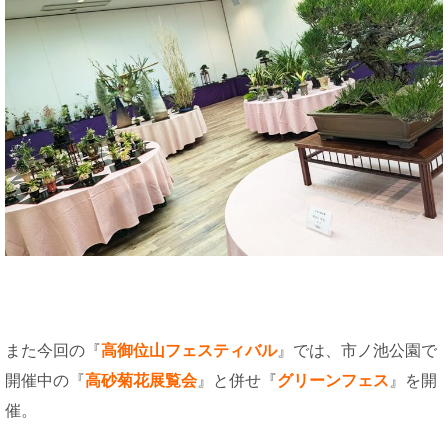
また今回の『
高御位山フェスティバル
』では、市ノ池公園で
開催中の『
高砂菊花展覧会
』と併せ『
グリーンフェス
』を開
催。