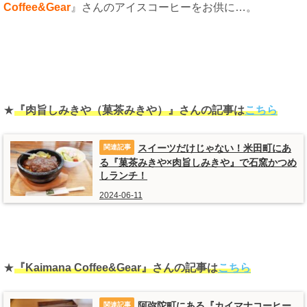
Coffee&Gear
』さんのアイスコーヒーをお供に…。
★
『肉旨しみきや（菓茶みきや）』さんの記事は
こちら
スイーツだけじゃない！米田町にあ
る『菓茶みきや×肉旨しみきや』で石窯かつめ
しランチ！
2024-06-11
★
『Kaimana Coffee&Gear』さんの記事は
こちら
阿弥陀町にある『カイマナコーヒー