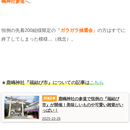
嶋神社参道
へ。
恒例の先着200組様限定の『
ガラガラ抽選会
』の方はすでに
終了してしまった模様…（残念）。
★
鹿嶋神社『福結び市』についての記事は
こちら
鹿嶋神社の参道で恒例の『福結び
市』が開催！美味しいものや可愛い雑貨がい
っぱい！
2025-10-26