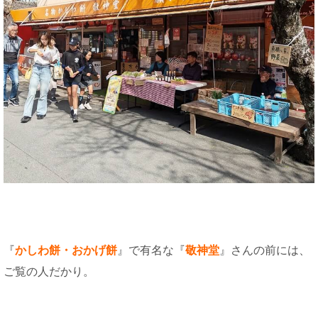
『
かしわ餅・おかげ餅
』で有名な『
敬神堂
』さんの前には、
ご覧の人だかり。