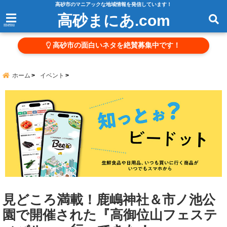
高砂市のマニアックな地域情報を発信しています！
高砂まにあ.com
menu
高砂市の面白いネタを絶賛募集中です！
ホーム
イベント
見どころ満載！鹿嶋神社＆市ノ池公
園で開催された『高御位山フェステ