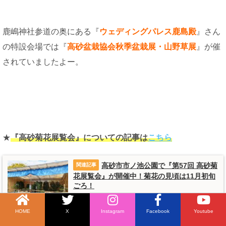
鹿嶋神社参道の奥にある『
ウェディングパレス鹿島殿
』さん
の特設会場では『
高砂盆栽協会秋季盆栽展・山野草展
』が催
されていましたよー。
★
『高砂菊花展覧会』についての記事は
こちら
高砂市市ノ池公園で『第57回 高砂菊
花展覧会』が開催中！菊花の見頃は11月初旬
ごろ！
2024-10-26
HOME
X
Instagram
Facebook
Youtube