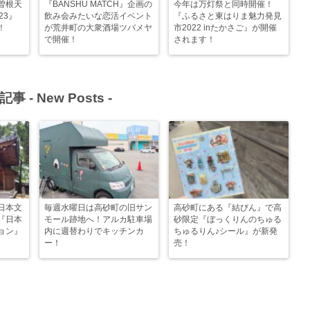
曽根天
『BANSHU MATCH』企画の
今年は万灯祭と同時開催！
23』
飲み会みたいな恋活イベント
『ふるさと東はりま魅力発見
！
が荒井町の大衆酒場ツバメヤ
市2022 inたかさご』が開催
で開催！
されます！
記事 -
New Posts
-
日本文
毎週水曜日は高砂町の旧サン
高砂町にある『結びん』で高
『日本
モール跡地へ！アルカ駐車場
砂限定『ぼっくりんのちゅる
ョン』
内に週替わりでキッチンカ
ちゅるりん♪シール』が新発
ー！
売！