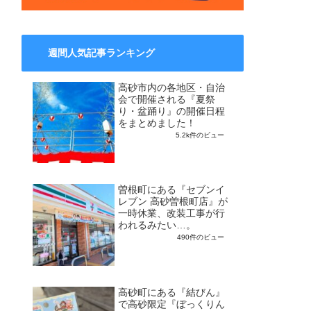
週間人気記事ランキング
高砂市内の各地区・自治
会で開催される『夏祭
り・盆踊り』の開催日程
をまとめました！
5.2k件のビュー
曽根町にある『セブンイ
レブン 高砂曽根町店』が
一時休業、改装工事が行
われるみたい…。
490件のビュー
高砂町にある『結びん』
で高砂限定『ぼっくりん