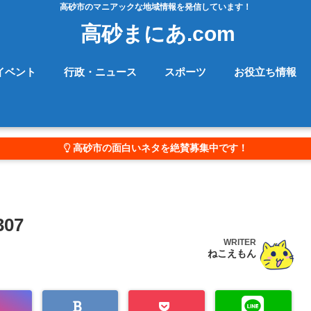
高砂市のマニアックな地域情報を発信しています！
高砂まにあ.com
イベント
行政・ニュース
スポーツ
お役立ち情報
高砂市の面白いネタを絶賛募集中です！
07
WRITER
ねこえもん