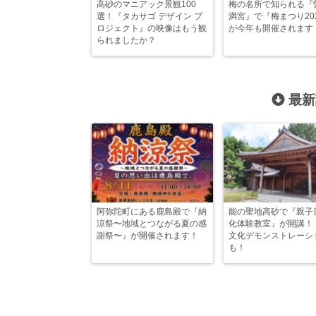
高砂のマニアック景観100
梅の名所で知られる『
選！『タカサゴ デザイン プ
満宮』で『梅まつり20
ロジェクト』の映像はもう観
が今年も開催されます
られましたか？
最新
阿弥陀町にある鹿島殿で『納
能の聖地高砂で『親子
涼祭〜地域とつながる夏の感
化体験教室』が開講！
謝祭〜』が開催されます！
文化デモンストレーシ
も！