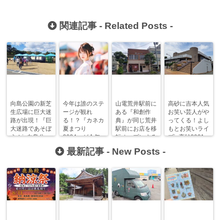
関連記事 -
Related Posts
-
向島公園の新芝
今年は誰のステ
山電荒井駅前に
高砂に吉本人気
生広場に巨大迷
ージが観れ
ある『和創作
お笑い芸人がや
路が出現！『巨
る！？『カネカ
典』が同じ荒井
ってくる！よし
大迷路であそぼ
夏まつり
駅前にお店を移
もとお笑いライ
う！in向島公
2024』が今年
転オープンする
ブin高砂2021
園』が再び開
も開催されるそ
みたい！？
最新記事 -
New Posts
-
催！
うです！