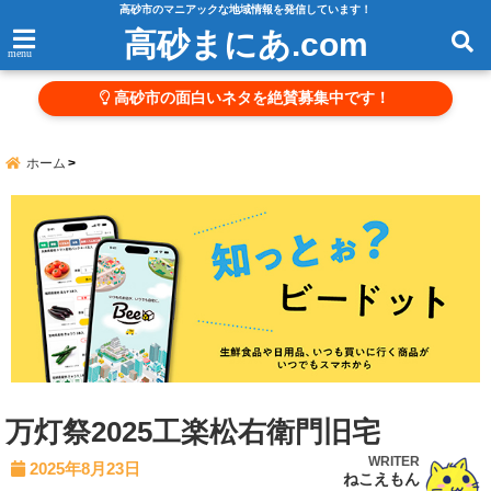
高砂市のマニアックな地域情報を発信しています！
高砂まにあ.com
menu
高砂市の面白いネタを絶賛募集中です！
ホーム
万灯祭2025工楽松右衛門旧宅
WRITER
2025年8月23日
ねこえもん