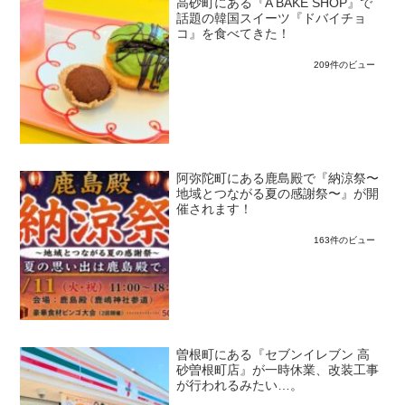
高砂町にある『A BAKE SHOP』で
話題の韓国スイーツ『ドバイチョ
コ』を食べてきた！
209件のビュー
阿弥陀町にある鹿島殿で『納涼祭〜
地域とつながる夏の感謝祭〜』が開
催されます！
163件のビュー
曽根町にある『セブンイレブン 高
砂曽根町店』が一時休業、改装工事
が行われるみたい…。