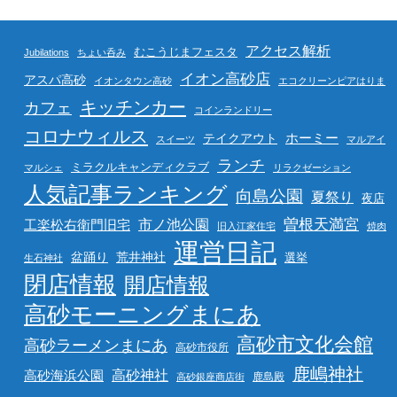
アクセス解析
むこうじまフェスタ
Jubilations
ちょい呑み
イオン高砂店
アスパ高砂
イオンタウン高砂
エコクリーンピアはりま
キッチンカー
カフェ
コインランドリー
コロナウィルス
ホーミー
テイクアウト
スイーツ
マルアイ
ランチ
ミラクルキャンディクラブ
マルシェ
リラクゼーション
人気記事ランキング
向島公園
夏祭り
夜店
曽根天満宮
市ノ池公園
工楽松右衛門旧宅
旧入江家住宅
焼肉
運営日記
盆踊り
荒井神社
選挙
生石神社
閉店情報
開店情報
高砂モーニングまにあ
高砂市文化会館
高砂ラーメンまにあ
高砂市役所
鹿嶋神社
高砂海浜公園
高砂神社
鹿島殿
高砂銀座商店街