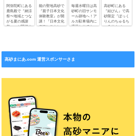
阿弥陀町にある
能の聖地高砂で
毎週水曜日は高
高砂町にある
鹿島殿で『納涼
『親子日本文化
砂町の旧サンモ
『結びん』で高
祭〜地域とつな
体験教室』が開
ール跡地へ！ア
砂限定『ぼっく
がる夏の感謝
講！『日本文化
ルカ駐車場内に
りんのちゅるち
祭〜』が開催さ
デモンストレー
週替わりでキッ
ゅるりん♪シー
れます！
ション』も！
チンカー！
ル』が新発売！
高砂まにあ.com 運営スポンサーさま