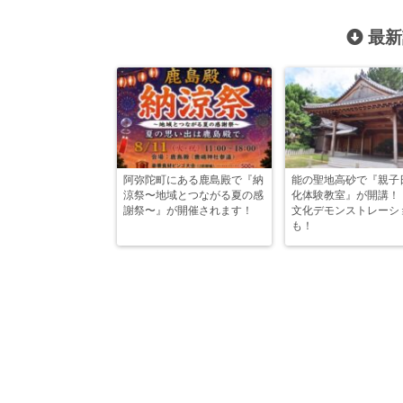
最新
阿弥陀町にある鹿島殿で『納
能の聖地高砂で『親子
涼祭〜地域とつながる夏の感
化体験教室』が開講！
謝祭〜』が開催されます！
文化デモンストレーシ
も！