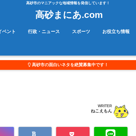
高砂市のマニアックな地域情報を発信しています！
高砂まにあ.com
イベント
行政・ニュース
スポーツ
お役立ち情報
高砂市の面白いネタを絶賛募集中です！
WRITER
ねこえもん