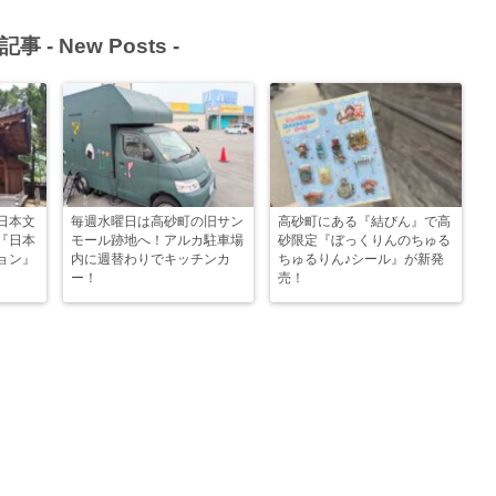
記事 -
New Posts
-
日本文
毎週水曜日は高砂町の旧サン
高砂町にある『結びん』で高
『日本
モール跡地へ！アルカ駐車場
砂限定『ぼっくりんのちゅる
ョン』
内に週替わりでキッチンカ
ちゅるりん♪シール』が新発
ー！
売！