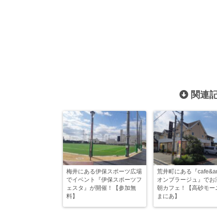
関連記
梅井にある伊保スポーツ広場
荒井町にある『cafe&ar
でイベント『伊保スポーツフ
オンブラージュ』でお
ェスタ』が開催！【参加無
朝カフェ！【高砂モー
料】
まにあ】