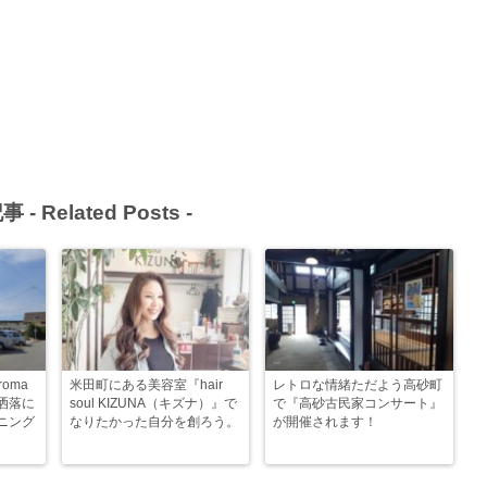
事 -
Related Posts
-
oma
米田町にある美容室『hair
レトロな情緒ただよう高砂町
洒落に
soul KIZUNA（キズナ）』で
で『高砂古民家コンサート』
ニング
なりたかった自分を創ろう。
が開催されます！