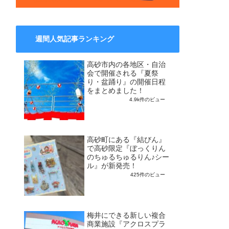
週間人気記事ランキング
高砂市内の各地区・自治
会で開催される『夏祭
り・盆踊り』の開催日程
をまとめました！
4.9k件のビュー
高砂町にある『結びん』
で高砂限定『ぼっくりん
のちゅるちゅるりん♪シー
ル』が新発売！
425件のビュー
梅井にできる新しい複合
商業施設『アクロスプラ