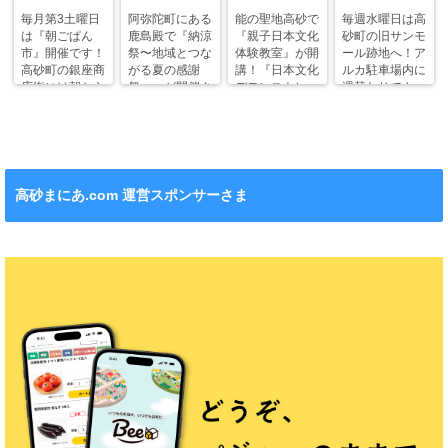
毎月第3土曜日
阿弥陀町にある
能の聖地高砂で
毎週水曜日は高
は『朝ごぱん
鹿島殿で『納涼
『親子日本文化
砂町の旧サンモ
市』開催です！
祭〜地域とつな
体験教室』が開
ール跡地へ！ア
高砂町の銀座商
がる夏の感謝
講！『日本文化
ルカ駐車場内に
店街には朝から
祭〜』が開催さ
デモンストレー
週替わりでキッ
ワクワクがいっ
れます！
ション』も！
チンカー！
ぱい！
高砂まにあ.com 運営スポンサーさま