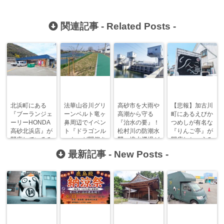
関連記事 -
Related Posts
-
北浜町にある
法華山谷川グリ
高砂市を大雨や
【悲報】加古川
『ブーランジェ
ーンベルト竜ヶ
高潮から守る
町にあるえびか
ーリーHONDA
鼻周辺でイベン
『治水の要』！
つめしが有名な
高砂北浜店』が
ト『ドラゴンル
松村川の防潮水
『りんご亭』が
閉店しているみ
ート』が開催さ
門・排水機場が
閉店しちゃうみ
たい！？
れます！
完成しました！
たい…。
最新記事 -
New Posts
-