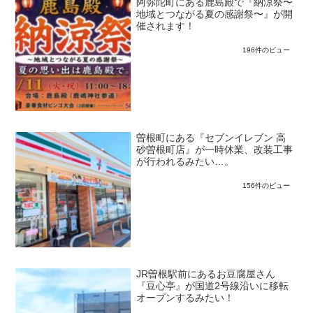
阿弥陀町にある鹿島殿で『納涼祭〜
地域とつながる夏の感謝祭〜』が開
催されます！
196件のビュー
曽根町にある『セブンイレブン 高
砂曽根町店』が一時休業、改装工事
が行われるみたい…。
156件のビュー
JR曽根駅前にあるお豆腐屋さん
『豆心亭』が国道2号線沿いに移転
オープンするみたい！