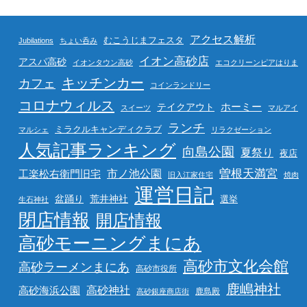
アクセス解析
むこうじまフェスタ
Jubilations
ちょい呑み
イオン高砂店
アスパ高砂
イオンタウン高砂
エコクリーンピアはりま
キッチンカー
カフェ
コインランドリー
コロナウィルス
ホーミー
テイクアウト
スイーツ
マルアイ
ランチ
ミラクルキャンディクラブ
マルシェ
リラクゼーション
人気記事ランキング
向島公園
夏祭り
夜店
曽根天満宮
市ノ池公園
工楽松右衛門旧宅
旧入江家住宅
焼肉
運営日記
盆踊り
荒井神社
選挙
生石神社
閉店情報
開店情報
高砂モーニングまにあ
高砂市文化会館
高砂ラーメンまにあ
高砂市役所
鹿嶋神社
高砂海浜公園
高砂神社
鹿島殿
高砂銀座商店街