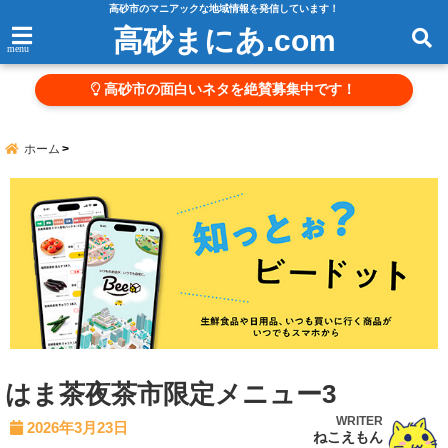
高砂市のマニアックな地域情報を発信しています！
高砂まにあ.com
menu
高砂市の面白いネタを絶賛募集中です！
ホーム
はま茶夜茶市限定メニュー3
WRITER
2026年3月23日
ねこえもん