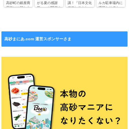
高砂町の銀座商
がる夏の感謝
講！『日本文化
ルカ駐車場内に
店街には朝から
祭〜』が開催さ
デモンストレー
週替わりでキッ
ワクワクがいっ
れます！
ション』も！
チンカー！
ぱい！
高砂まにあ.com 運営スポンサーさま