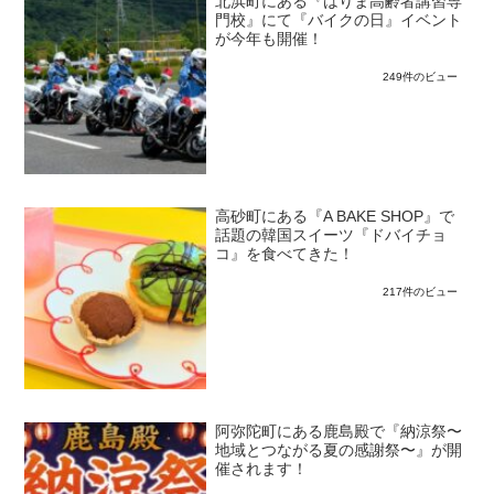
北浜町にある『はりま高齢者講習専
門校』にて『バイクの日』イベント
が今年も開催！
249件のビュー
高砂町にある『A BAKE SHOP』で
話題の韓国スイーツ『ドバイチョ
コ』を食べてきた！
217件のビュー
阿弥陀町にある鹿島殿で『納涼祭〜
地域とつながる夏の感謝祭〜』が開
催されます！