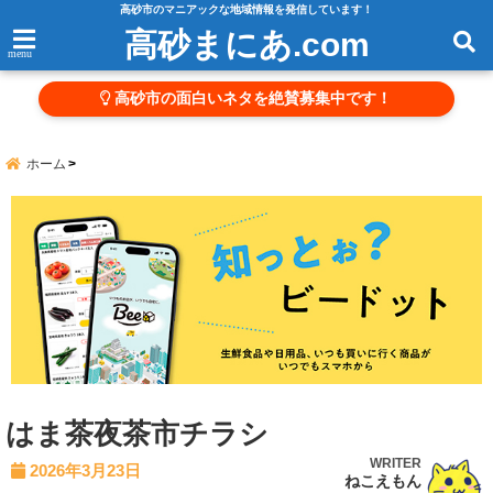
高砂市のマニアックな地域情報を発信しています！
高砂まにあ.com
menu
高砂市の面白いネタを絶賛募集中です！
ホーム
はま茶夜茶市チラシ
WRITER
2026年3月23日
ねこえもん