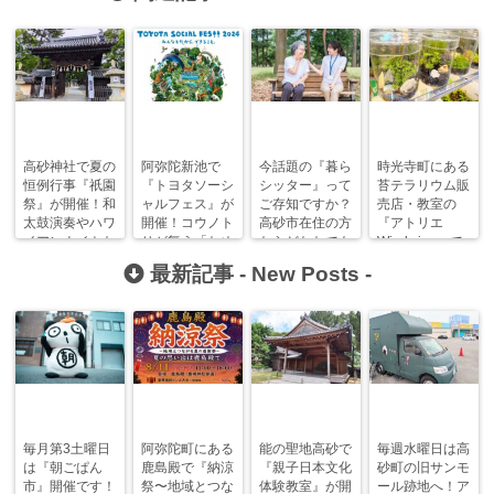
高砂神社で夏の
阿弥陀新池で
今話題の『暮ら
時光寺町にある
恒例行事『祇園
『トヨタソーシ
シッター』って
苔テラリウム販
祭』が開催！和
ャルフェス』が
ご存知ですか？
売店・教室の
太鼓演奏やハワ
開催！コウノト
高砂市在住の方
『アトリエ
イアンナイトな
リが舞う「ため
ならどなたでも
Windwing』で
ど奉納行事も！
池」を守ってい
利用できます！
癒やしのひとと
最新記事 -
New Posts
-
こう！
きを。
毎月第3土曜日
阿弥陀町にある
能の聖地高砂で
毎週水曜日は高
は『朝ごぱん
鹿島殿で『納涼
『親子日本文化
砂町の旧サンモ
市』開催です！
祭〜地域とつな
体験教室』が開
ール跡地へ！ア