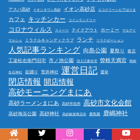
イオン高砂店
アスパ高砂
イオンタウン高砂
エコクリーンピアはりま
キッチンカー
カフェ
コインランドリー
コロナウィルス
ホーミー
テイクアウト
スイーツ
マルアイ
ランチ
ミラクルキャンディクラブ
マルシェ
リラクゼーション
人気記事ランキング
向島公園
夏祭り
夜店
曽根天満宮
市ノ池公園
工楽松右衛門旧宅
旧入江家住宅
焼肉
運営日記
盆踊り
荒井神社
選挙
生石神社
閉店情報
開店情報
高砂モーニングまにあ
高砂市文化会館
高砂ラーメンまにあ
高砂市役所
鹿嶋神社
高砂海浜公園
高砂神社
鹿島殿
高砂銀座商店街
HOME
X
Instagram
Facebook
Youtube