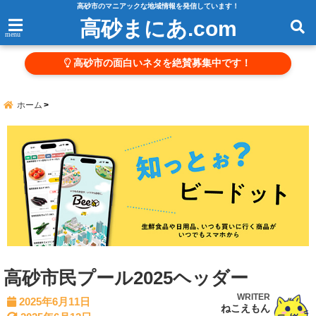
高砂市のマニアックな地域情報を発信しています！
高砂まにあ.com
menu
高砂市の面白いネタを絶賛募集中です！
ホーム
高砂市民プール2025ヘッダー
WRITER
2025年6月11日
ねこえもん