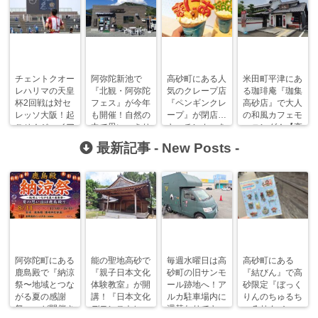
チェントクオー
阿弥陀新池で
高砂町にある人
米田町平津にあ
レハリマの天皇
『北観・阿弥陀
気のクレープ店
る珈琲庵『珈集
杯2回戦は対セ
フェス』が今年
『ペンギンクレ
高砂店』で大人
レッソ大阪！起
も開催！自然の
ープ』が閉店…
の和風カフェモ
こせ！ジャイア
中で思いっきり
キッチンカーを
ーニング！【高
ント・キリン
楽しもう！
本格的に再開！
砂モーニングま
最新記事 -
New Posts
-
グ！
にあ】
阿弥陀町にある
能の聖地高砂で
毎週水曜日は高
高砂町にある
鹿島殿で『納涼
『親子日本文化
砂町の旧サンモ
『結びん』で高
祭〜地域とつな
体験教室』が開
ール跡地へ！ア
砂限定『ぼっく
がる夏の感謝
講！『日本文化
ルカ駐車場内に
りんのちゅるち
祭〜』が開催さ
デモンストレー
週替わりでキッ
ゅるりん♪シー