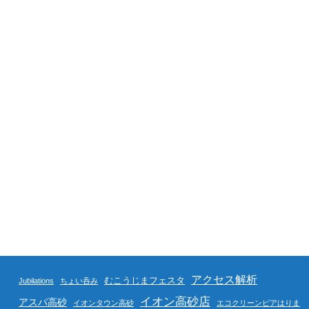
アクセス解析
むこうじまフェスタ
Jubilations
ちょい呑み
イオン高砂店
アスパ高砂
イオンタウン高砂
エコクリーンピアはりま