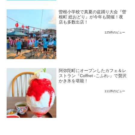
曽根小学校で真夏の盆踊り大会『曽
根町 総おどり』が今年も開催！夜
店も多数出店！
125件のビュー
阿弥陀町にオープンしたカフェ＆レ
ストラン『Coffret -こふれ-』で贅沢
かき氷を堪能！
111件のビュー