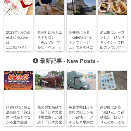
2023年4月の高
荒井町にあるエ
荒井町にある
米田町にオープ
砂まにあ.com
ステサロン
『cafe&aroma
ンした『ひなせ
は
『ALBiVO（ア
オンブラージ
キッチン』で岡
111,927PV！
ルビーヴォ）』
ュ』でお洒落に
山のソウルフー
アクセス解析と
で人生初エステ
朝カフェ！【高
ド『えびめし』
人気記事ランキ
を体験してき
砂モーニングま
を食べてきた！
最新記事 -
New Posts
-
ング！
た！
にあ】
阿弥陀町にある
能の聖地高砂で
毎週水曜日は高
高砂町にある
鹿島殿で『納涼
『親子日本文化
砂町の旧サンモ
『結びん』で高
祭〜地域とつな
体験教室』が開
ール跡地へ！ア
砂限定『ぼっく
がる夏の感謝
講！『日本文化
ルカ駐車場内に
りんのちゅるち
祭〜』が開催さ
デモンストレー
週替わりでキッ
ゅるりん♪シー