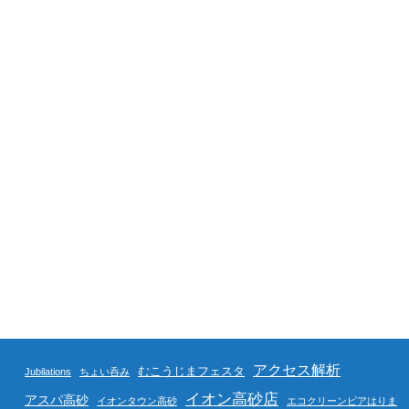
アクセス解析
むこうじまフェスタ
Jubilations
ちょい呑み
イオン高砂店
アスパ高砂
イオンタウン高砂
エコクリーンピアはりま