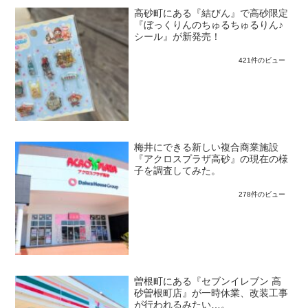
高砂町にある『結びん』で高砂限定
『ぼっくりんのちゅるちゅるりん♪
シール』が新発売！
421件のビュー
梅井にできる新しい複合商業施設
『アクロスプラザ高砂』の現在の様
子を調査してみた。
278件のビュー
曽根町にある『セブンイレブン 高
砂曽根町店』が一時休業、改装工事
が行われるみたい…。