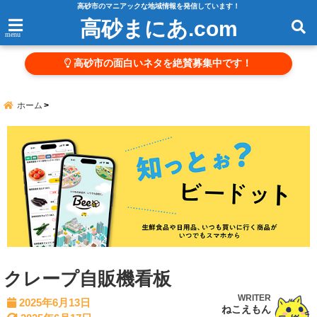
高砂市のマニアックな地域情報を発信しています！
高砂まにあ.com
menu
高砂市の面白いネタを絶賛募集中です！
ホーム
クレープ自販機看板
WRITER
2025年6月13日
ねこえもん