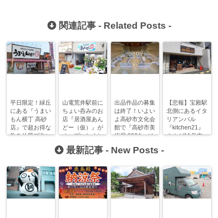
関連記事 -
Related Posts
-
平日限定！緑丘
山電荒井駅前に
出品作品の募集
【悲報】宝殿駅
にある『うまい
ちょい呑みのお
は終了！いよい
北側にあるイタ
もん横丁 高砂
店『居酒屋あん
よ高砂市文化会
リアンバル
店』で超お得な
どー（仮）』が
館で『高砂市美
『kitchen21』
飲み放題プラン
オープンしまし
術展 2024』が
さんが11月末
が登場！
た！
開催されます！
で閉店するみた
最新記事 -
New Posts
-
い…。