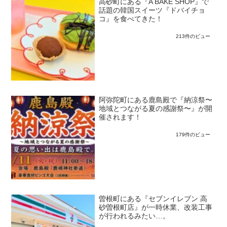
高砂町にある『A BAKE SHOP』で
話題の韓国スイーツ『ドバイチョ
コ』を食べてきた！
213件のビュー
阿弥陀町にある鹿島殿で『納涼祭〜
地域とつながる夏の感謝祭〜』が開
催されます！
179件のビュー
曽根町にある『セブンイレブン 高
砂曽根町店』が一時休業、改装工事
が行われるみたい…。