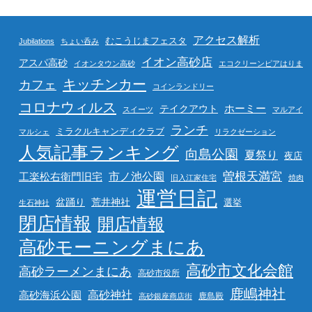
アクセス解析
むこうじまフェスタ
Jubilations
ちょい呑み
イオン高砂店
アスパ高砂
イオンタウン高砂
エコクリーンピアはりま
キッチンカー
カフェ
コインランドリー
コロナウィルス
ホーミー
テイクアウト
スイーツ
マルアイ
ランチ
ミラクルキャンディクラブ
マルシェ
リラクゼーション
人気記事ランキング
向島公園
夏祭り
夜店
曽根天満宮
市ノ池公園
工楽松右衛門旧宅
旧入江家住宅
焼肉
運営日記
盆踊り
荒井神社
選挙
生石神社
閉店情報
開店情報
高砂モーニングまにあ
高砂市文化会館
高砂ラーメンまにあ
高砂市役所
鹿嶋神社
高砂海浜公園
高砂神社
鹿島殿
高砂銀座商店街