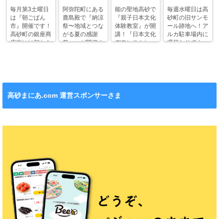
毎月第3土曜日
阿弥陀町にある
能の聖地高砂で
毎週水曜日は高
は『朝ごぱん
鹿島殿で『納涼
『親子日本文化
砂町の旧サンモ
市』開催です！
祭〜地域とつな
体験教室』が開
ール跡地へ！ア
高砂町の銀座商
がる夏の感謝
講！『日本文化
ルカ駐車場内に
店街には朝から
祭〜』が開催さ
デモンストレー
週替わりでキッ
ワクワクがいっ
れます！
ション』も！
チンカー！
ぱい！
高砂まにあ.com 運営スポンサーさま