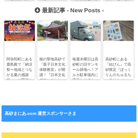
『遊び文字講
トロ
バラ牛乳アイス
きや』で石窯か
座』が開催！
✕DANCE』が
と朝採れイチ
つめしランチ！
最新記事 -
New Posts
-
絶賛公開中！
ゴ！
阿弥陀町にある
能の聖地高砂で
毎週水曜日は高
高砂町にある
鹿島殿で『納涼
『親子日本文化
砂町の旧サンモ
『結びん』で高
祭〜地域とつな
体験教室』が開
ール跡地へ！ア
砂限定『ぼっく
がる夏の感謝
講！『日本文化
ルカ駐車場内に
りんのちゅるち
祭〜』が開催さ
デモンストレー
週替わりでキッ
ゅるりん♪シー
れます！
ション』も！
チンカー！
ル』が新発売！
高砂まにあ.com 運営スポンサーさま