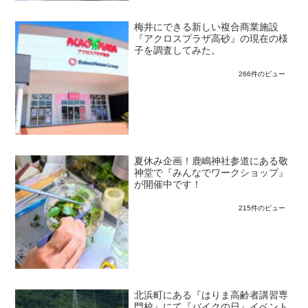
梅井にできる新しい複合商業施設
『アクロスプラザ高砂』の現在の様
子を調査してみた。
266件のビュー
夏休み企画！鹿嶋神社参道にある敬
神堂で『みんなでワークショップ』
が開催中です！
215件のビュー
北浜町にある『はりま高齢者講習専
門校』にて『バイクの日』イベント