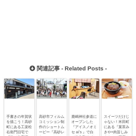
関連記事 -
Related Posts
-
手書きの年賀状
高砂市フィルム
鹿嶋神社参道に
スイーツだけじ
を描こう！高砂
コミッション制
オープンした
ゃない！米田町
町にある工楽松
作のショートム
『アイスノオミ
にある『菓茶み
右衛門旧宅で
ービー『高砂レ
セ ai’s 』で白
きや×肉旨しみ