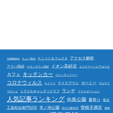
アクセス解析
むこうじまフェスタ
Jubilations
ちょい呑み
イオン高砂店
アスパ高砂
イオンタウン高砂
エコクリーンピアはりま
キッチンカー
カフェ
コインランドリー
コロナウィルス
ホーミー
テイクアウト
スイーツ
マルアイ
ランチ
ミラクルキャンディクラブ
マルシェ
リラクゼーション
人気記事ランキング
向島公園
夏祭り
夜店
曽根天満宮
市ノ池公園
工楽松右衛門旧宅
旧入江家住宅
焼肉