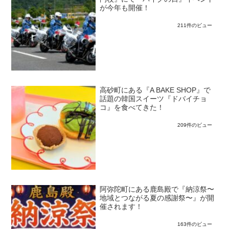
が今年も開催！
211件のビュー
高砂町にある『A BAKE SHOP』で
話題の韓国スイーツ『ドバイチョ
コ』を食べてきた！
209件のビュー
阿弥陀町にある鹿島殿で『納涼祭〜
地域とつながる夏の感謝祭〜』が開
催されます！
163件のビュー