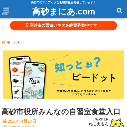
高砂市のマニアックな地域情報を発信しています！
高砂まにあ.com
menu
高砂市の面白いネタを絶賛募集中です！
ホーム
高砂市役所みんなの自習室食堂入口
WRITER
2026年4月17日
ねこえもん