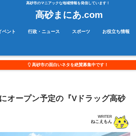
高砂市のマニアックな地域情報を発信しています！
高砂まにあ.com
イベント
行政・ニュース
スポーツ
お役立ち情報
高砂市の面白いネタを絶賛募集中です！
にオープン予定の『Vドラッグ高砂
WRITER
ねこえもん