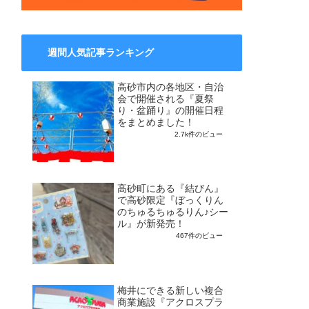
週間人気記事ランキング
高砂市内の各地区・自治
会で開催される『夏祭
り・盆踊り』の開催日程
をまとめました！
2.7k件のビュー
高砂町にある『結びん』
で高砂限定『ぼっくりん
のちゅるちゅるりん♪シー
ル』が新発売！
467件のビュー
梅井にできる新しい複合
商業施設『アクロスプラ