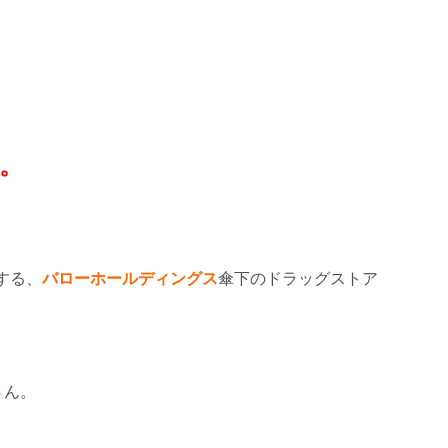
。
する、
バローホールディングス
傘下のドラッグストア
さん。