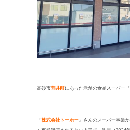
高砂市
荒井町
にあった老舗の食品スーパー『
『
株式会社
トーホー
』さんのスーパー事業か