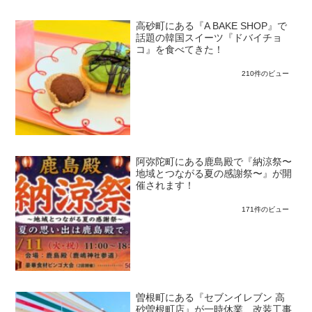
高砂町にある『A BAKE SHOP』で
話題の韓国スイーツ『ドバイチョ
コ』を食べてきた！
210件のビュー
阿弥陀町にある鹿島殿で『納涼祭〜
地域とつながる夏の感謝祭〜』が開
催されます！
171件のビュー
曽根町にある『セブンイレブン 高
砂曽根町店』が一時休業、改装工事