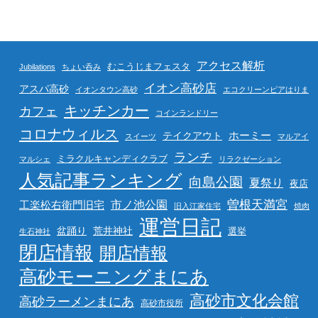
アクセス解析
むこうじまフェスタ
Jubilations
ちょい呑み
イオン高砂店
アスパ高砂
イオンタウン高砂
エコクリーンピアはりま
キッチンカー
カフェ
コインランドリー
コロナウィルス
ホーミー
テイクアウト
スイーツ
マルアイ
ランチ
ミラクルキャンディクラブ
マルシェ
リラクゼーション
人気記事ランキング
向島公園
夏祭り
夜店
曽根天満宮
市ノ池公園
工楽松右衛門旧宅
旧入江家住宅
焼肉
運営日記
盆踊り
荒井神社
選挙
生石神社
閉店情報
開店情報
高砂モーニングまにあ
高砂市文化会館
高砂ラーメンまにあ
高砂市役所