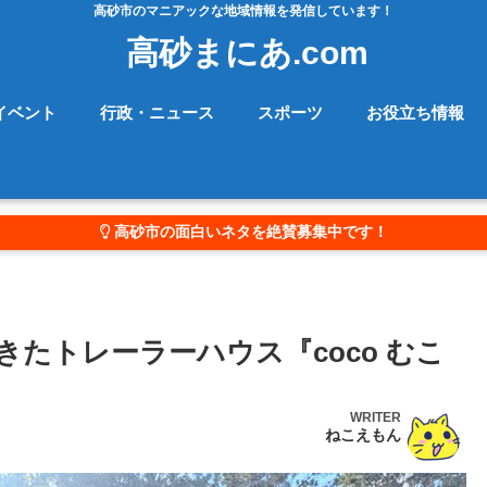
高砂市のマニアックな地域情報を発信しています！
高砂まにあ.com
イベント
行政・ニュース
スポーツ
お役立ち情報
高砂市の面白いネタを絶賛募集中です！
たトレーラーハウス『coco むこ
WRITER
ねこえもん