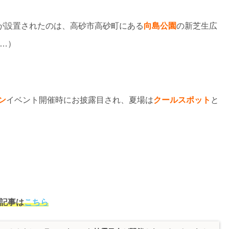
が設置されたのは、高砂市高砂町にある
向島公園
の新芝生広
…）
ン
イベント開催時にお披露目され、夏場は
クールスポット
と
記事は
こちら