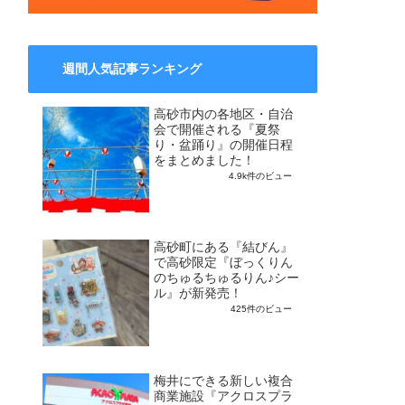
週間人気記事ランキング
高砂市内の各地区・自治
会で開催される『夏祭
り・盆踊り』の開催日程
をまとめました！
4.9k件のビュー
高砂町にある『結びん』
で高砂限定『ぼっくりん
のちゅるちゅるりん♪シー
ル』が新発売！
425件のビュー
梅井にできる新しい複合
商業施設『アクロスプラ