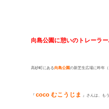
向島公園に憩いのトレーラー
高砂町にある
向島公園
の新芝生広場に昨年（
coco むこうじま
『
』さんは、も