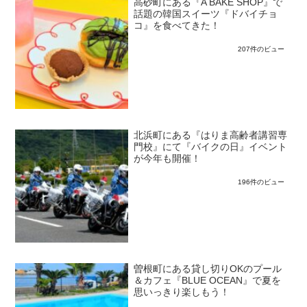
高砂町にある『A BAKE SHOP』で
話題の韓国スイーツ『ドバイチョ
コ』を食べてきた！
207件のビュー
北浜町にある『はりま高齢者講習専
門校』にて『バイクの日』イベント
が今年も開催！
196件のビュー
曽根町にある貸し切りOKのプール
＆カフェ『BLUE OCEAN』で夏を
思いっきり楽しもう！