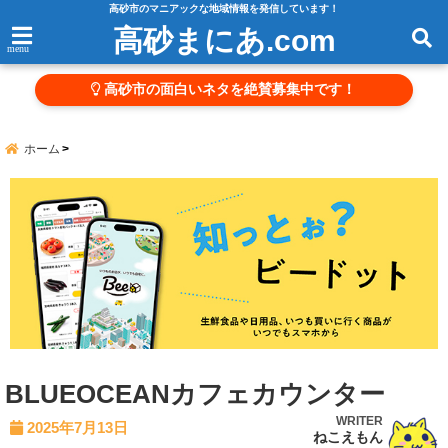
高砂市のマニアックな地域情報を発信しています！
高砂まにあ.com
menu
高砂市の面白いネタを絶賛募集中です！
ホーム
BLUEOCEANカフェカウンター
WRITER
2025年7月13日
ねこえもん