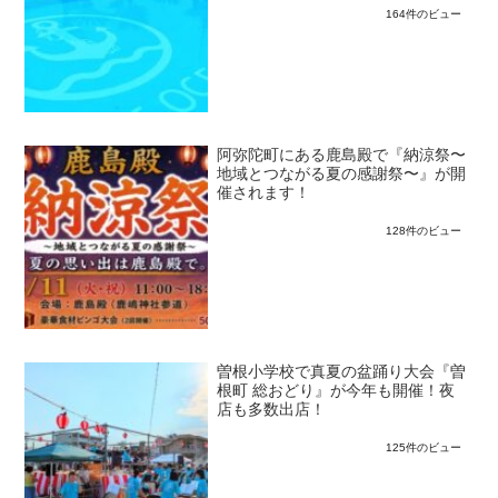
164件のビュー
阿弥陀町にある鹿島殿で『納涼祭〜
地域とつながる夏の感謝祭〜』が開
催されます！
128件のビュー
曽根小学校で真夏の盆踊り大会『曽
根町 総おどり』が今年も開催！夜
店も多数出店！
125件のビュー