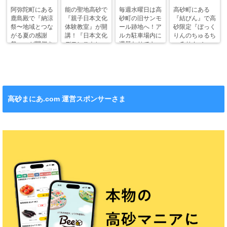
阿弥陀町にある
能の聖地高砂で
毎週水曜日は高
高砂町にある
鹿島殿で『納涼
『親子日本文化
砂町の旧サンモ
『結びん』で高
祭〜地域とつな
体験教室』が開
ール跡地へ！ア
砂限定『ぼっく
がる夏の感謝
講！『日本文化
ルカ駐車場内に
りんのちゅるち
祭〜』が開催さ
デモンストレー
週替わりでキッ
ゅるりん♪シー
れます！
ション』も！
チンカー！
ル』が新発売！
高砂まにあ.com 運営スポンサーさま