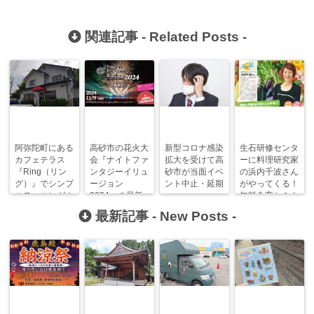
関連記事 -
Related Posts
-
阿弥陀町にある
高砂市の花火大
新型コロナ感染
生石研修センタ
カフェテラス
会『ナイトファ
拡大を受けて高
ーに料理研究家
『Ring（リン
ンタジーイリュ
砂市が当面イベ
の浜内千波さん
グ）』でシンプ
ージョン
ント中止・延期
がやってくる！
ルモーニング！
2024』の最新
へ
無料食育セミナ
【高砂モーニン
情報！【終了し
ー開催！
最新記事 -
New Posts
-
グまにあ】
ました】