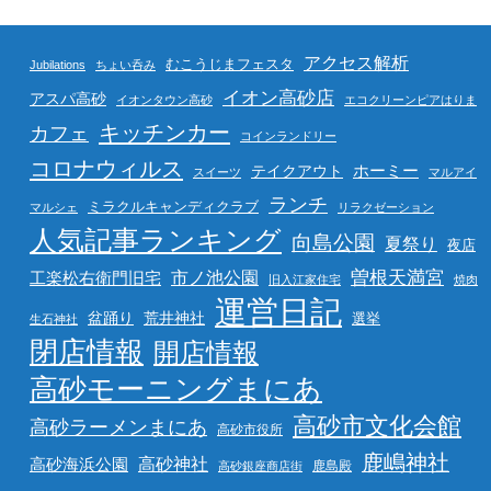
アクセス解析
むこうじまフェスタ
Jubilations
ちょい呑み
イオン高砂店
アスパ高砂
イオンタウン高砂
エコクリーンピアはりま
キッチンカー
カフェ
コインランドリー
コロナウィルス
ホーミー
テイクアウト
スイーツ
マルアイ
ランチ
ミラクルキャンディクラブ
マルシェ
リラクゼーション
人気記事ランキング
向島公園
夏祭り
夜店
曽根天満宮
市ノ池公園
工楽松右衛門旧宅
旧入江家住宅
焼肉
運営日記
盆踊り
荒井神社
選挙
生石神社
閉店情報
開店情報
高砂モーニングまにあ
高砂市文化会館
高砂ラーメンまにあ
高砂市役所
鹿嶋神社
高砂海浜公園
高砂神社
鹿島殿
高砂銀座商店街