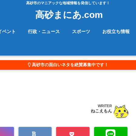
高砂市のマニアックな地域情報を発信しています！
高砂まにあ.com
イベント
行政・ニュース
スポーツ
お役立ち情報
高砂市の面白いネタを絶賛募集中です！
WRITER
ねこえもん