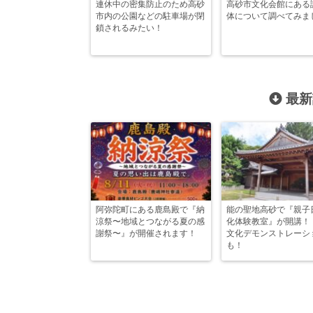
連休中の密集防止のため高砂
高砂市文化会館にある
市内の公園などの駐車場が閉
体について調べてみま
鎖されるみたい！
最新
阿弥陀町にある鹿島殿で『納
能の聖地高砂で『親子
涼祭〜地域とつながる夏の感
化体験教室』が開講！
謝祭〜』が開催されます！
文化デモンストレーシ
も！