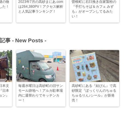
謎の物
2023年7月の高砂まにあ.com
曽根町に石臼挽き自家製粉の
した！
は264,380PV！アクセス解析
『手打ちそば＆カフェ みず
と人気記事ランキング！
も』がオープンしてるみた
い！
記事 -
New Posts
-
日本文
毎週水曜日は高砂町の旧サン
高砂町にある『結びん』で高
『日本
モール跡地へ！アルカ駐車場
砂限定『ぼっくりんのちゅる
ョン』
内に週替わりでキッチンカ
ちゅるりん♪シール』が新発
ー！
売！