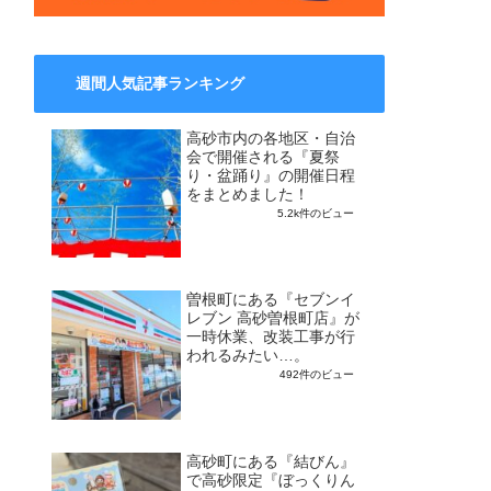
週間人気記事ランキング
高砂市内の各地区・自治
会で開催される『夏祭
り・盆踊り』の開催日程
をまとめました！
5.2k件のビュー
曽根町にある『セブンイ
レブン 高砂曽根町店』が
一時休業、改装工事が行
われるみたい…。
492件のビュー
高砂町にある『結びん』
で高砂限定『ぼっくりん