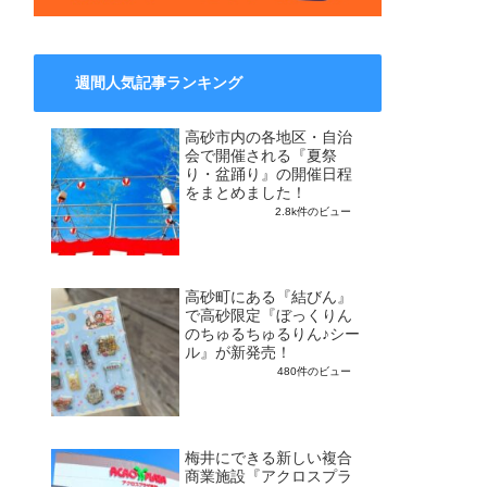
週間人気記事ランキング
高砂市内の各地区・自治
会で開催される『夏祭
り・盆踊り』の開催日程
をまとめました！
2.8k件のビュー
高砂町にある『結びん』
で高砂限定『ぼっくりん
のちゅるちゅるりん♪シー
ル』が新発売！
480件のビュー
梅井にできる新しい複合
商業施設『アクロスプラ