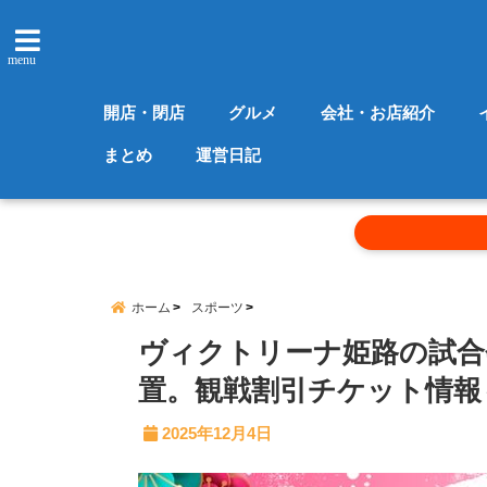
menu
開店・閉店
グルメ
会社・お店紹介
まとめ
運営日記
ホーム
スポーツ
ヴィクトリーナ姫路の試合
置。観戦割引チケット情報
2025年12月4日