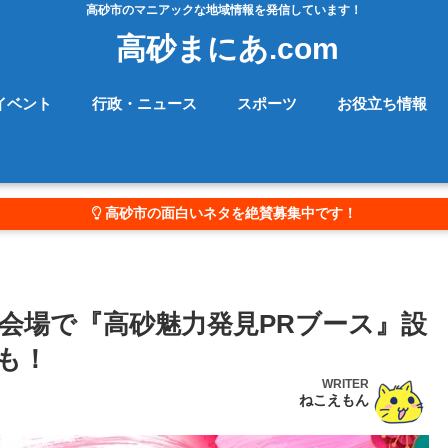
高砂市のマニアックな地域情報を発信しています！
高砂まにあ.com
イベント
行政・ニュース
スポーツ
お役立ち情報
高砂市の面白いネタを絶賛募集中です！
会場で『高砂魅力発見PRブース』設
も！
WRITER
ねこえもん