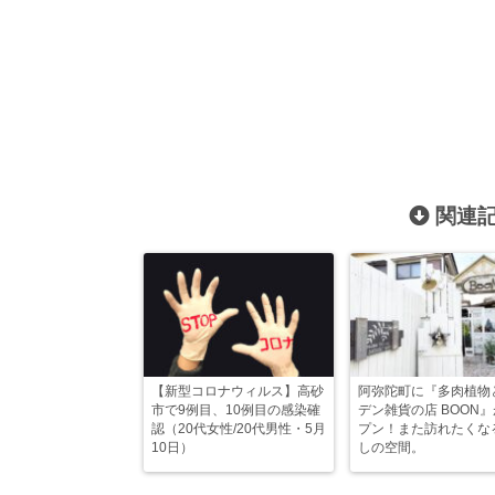
関連記
【新型コロナウィルス】高砂
阿弥陀町に『多肉植物
市で9例目、10例目の感染確
デン雑貨の店 BOON
認（20代女性/20代男性・5月
プン！また訪れたくな
10日）
しの空間。