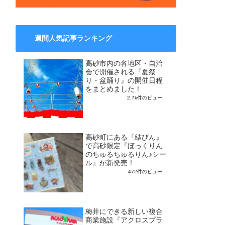
週間人気記事ランキング
高砂市内の各地区・自治
会で開催される『夏祭
り・盆踊り』の開催日程
をまとめました！
2.7k件のビュー
高砂町にある『結びん』
で高砂限定『ぼっくりん
のちゅるちゅるりん♪シー
ル』が新発売！
472件のビュー
梅井にできる新しい複合
商業施設『アクロスプラ