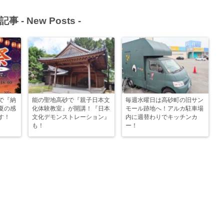
記事 -
New Posts
-
で『納
能の聖地高砂で『親子日本文
毎週水曜日は高砂町の旧サン
夏の感
化体験教室』が開講！『日本
モール跡地へ！アルカ駐車場
す！
文化デモンストレーション』
内に週替わりでキッチンカ
も！
ー！