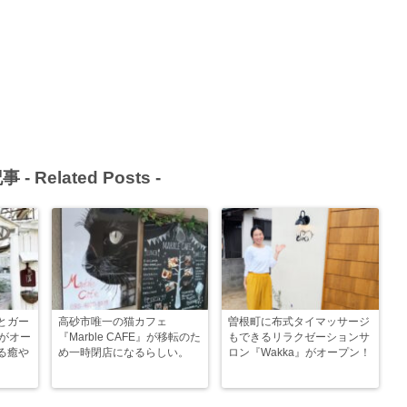
事 -
Related Posts
-
とガー
高砂市唯一の猫カフェ
曽根町に布式タイマッサージ
』がオー
『Marble CAFE』が移転のた
もできるリラクゼーションサ
る癒や
め一時閉店になるらしい。
ロン『Wakka』がオープン！