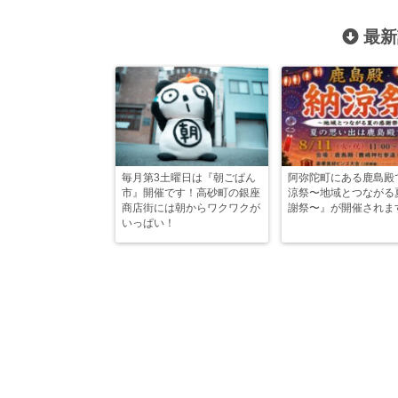
最新
毎月第3土曜日は『朝ごぱん
阿弥陀町にある鹿島殿
市』開催です！高砂町の銀座
涼祭〜地域とつながる
商店街には朝からワクワクが
謝祭〜』が開催されま
いっぱい！