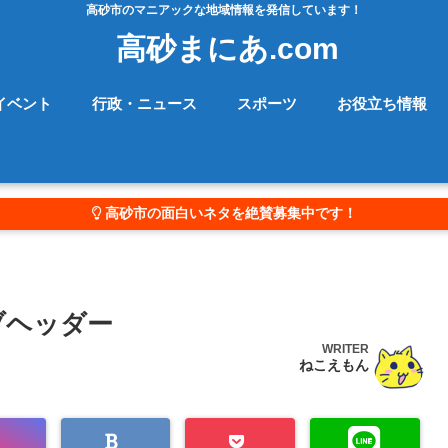
高砂市のマニアックな地域情報を発信しています！
高砂まにあ.com
イベント
行政・ニュース
スポーツ
お役立ち情報
高砂市の面白いネタを絶賛募集中です！
ブヘッダー
WRITER
ねこえもん