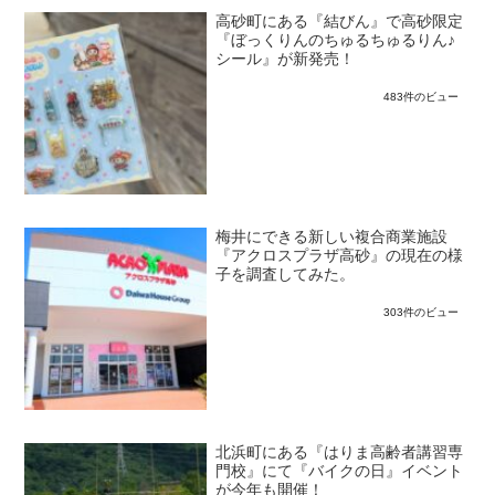
高砂町にある『結びん』で高砂限定
『ぼっくりんのちゅるちゅるりん♪
シール』が新発売！
483件のビュー
梅井にできる新しい複合商業施設
『アクロスプラザ高砂』の現在の様
子を調査してみた。
303件のビュー
北浜町にある『はりま高齢者講習専
門校』にて『バイクの日』イベント
が今年も開催！