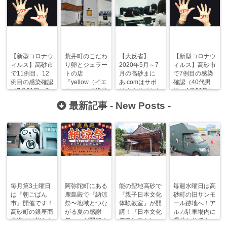
【新型コロナウ
荒井町のこだわ
【大反省】
【新型コロナウ
ィルス】高砂市
り卵とジェラー
2020年5月～7
ィルス】高砂市
で11例目、12
トの店
月の高砂まに
で7例目の感染
例目の感染確認
『yellow（イエ
あ.comはサボ
確認（40代男
（7月31日・8
ロー）」で絶品
りまくりでした
性・4月26日）
月5日）
ジェラートを食
【2～4ヶ月
最新記事 -
New Posts
-
べてきた！
目】
毎月第3土曜日
阿弥陀町にある
能の聖地高砂で
毎週水曜日は高
は『朝ごぱん
鹿島殿で『納涼
『親子日本文化
砂町の旧サンモ
市』開催です！
祭〜地域とつな
体験教室』が開
ール跡地へ！ア
高砂町の銀座商
がる夏の感謝
講！『日本文化
ルカ駐車場内に
店街には朝から
祭〜』が開催さ
デモンストレー
週替わりでキッ