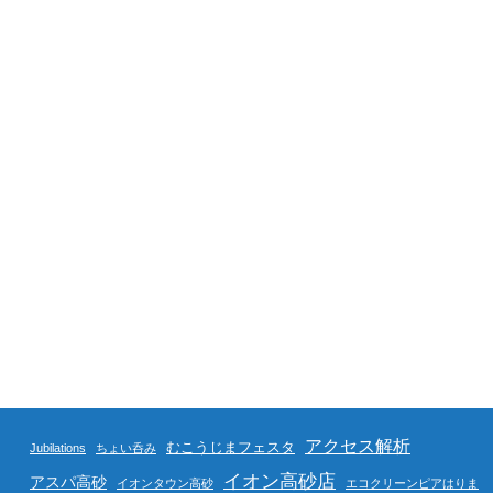
アクセス解析
むこうじまフェスタ
Jubilations
ちょい呑み
イオン高砂店
アスパ高砂
イオンタウン高砂
エコクリーンピアはりま