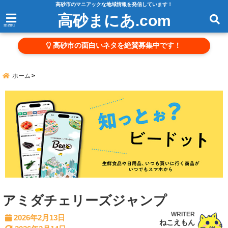
高砂市のマニアックな地域情報を発信しています！
高砂まにあ.com
menu
高砂市の面白いネタを絶賛募集中です！
ホーム
アミダチェリーズジャンプ
WRITER
2026年2月13日
ねこえもん