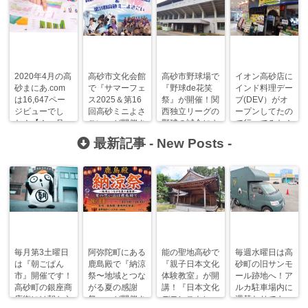
2020年4月の高
高砂市文化会館
高砂市野球場で
イオン高砂店に
砂まにあ.com
で『サマーフェ
『野球de花笑
インド料理デー
は16,647ペー
ス2025＆第16
祭』が開催！関
ブ(DEV）がオ
ジビューでし
回高砂ミニよさ
西独立リーグの
ープンしてたの
た！【１ヶ月
こい』が開催さ
野球の試合にキ
で行ってみた！
目】
れます！
ッチンカーも集
最新記事 -
New Posts
-
結！
毎月第3土曜日
阿弥陀町にある
能の聖地高砂で
毎週水曜日は高
は『朝ごぱん
鹿島殿で『納涼
『親子日本文化
砂町の旧サンモ
市』開催です！
祭〜地域とつな
体験教室』が開
ール跡地へ！ア
高砂町の銀座商
がる夏の感謝
講！『日本文化
ルカ駐車場内に
店街には朝から
祭〜』が開催さ
デモンストレー
週替わりでキッ