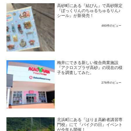
高砂町にある『結びん』で高砂限定
『ぼっくりんのちゅるちゅるりん♪
シール』が新発売！
460件のビュー
梅井にできる新しい複合商業施設
『アクロスプラザ高砂』の現在の様
子を調査してみた。
276件のビュー
北浜町にある『はりま高齢者講習専
門校』にて『バイクの日』イベント
が今年も開催！