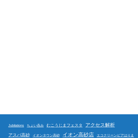
アクセス解析
むこうじまフェスタ
Jubilations
ちょい呑み
イオン高砂店
アスパ高砂
イオンタウン高砂
エコクリーンピアはりま