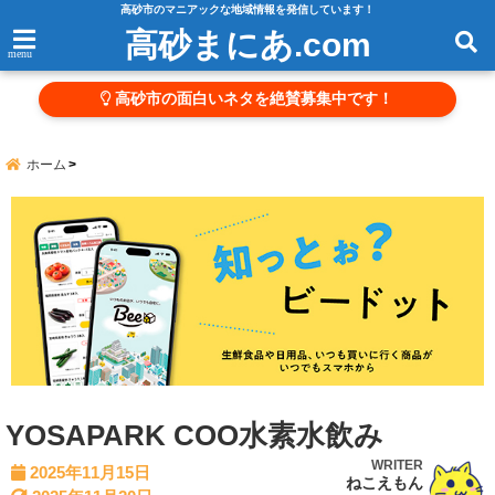
高砂市のマニアックな地域情報を発信しています！
高砂まにあ.com
menu
高砂市の面白いネタを絶賛募集中です！
ホーム
YOSAPARK COO水素水飲み
WRITER
2025年11月15日
ねこえもん