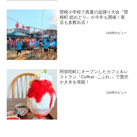
曽根小学校で真夏の盆踊り大会『曽
根町 総おどり』が今年も開催！夜
店も多数出店！
143件のビュー
阿弥陀町にオープンしたカフェ＆レ
ストラン『Coffret -こふれ-』で贅沢
かき氷を堪能！
124件のビュー