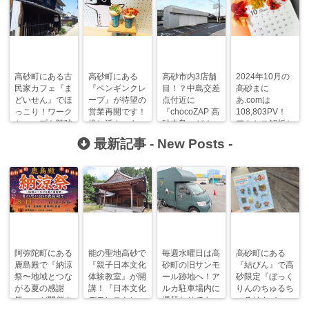
高砂町にある古
高砂町にある
高砂市内3店舗
2024年10月の
民家カフェ『ま
『ペンギンクレ
目！？中島交差
高砂まに
どいせん』でほ
ープ』が待望の
点付近に
あ.comは
っこり！ワーク
営業再開です！
『chocoZAP 高
108,803PV！
ショップも随時
推し活クッキー
砂中島』がオー
アクセス解析と
開催！
も新登場！
プンするみた
人気記事ランキ
最新記事 -
New Posts
-
い！
ング！
阿弥陀町にある
能の聖地高砂で
毎週水曜日は高
高砂町にある
鹿島殿で『納涼
『親子日本文化
砂町の旧サンモ
『結びん』で高
祭〜地域とつな
体験教室』が開
ール跡地へ！ア
砂限定『ぼっく
がる夏の感謝
講！『日本文化
ルカ駐車場内に
りんのちゅるち
祭〜』が開催さ
デモンストレー
週替わりでキッ
ゅるりん♪シー