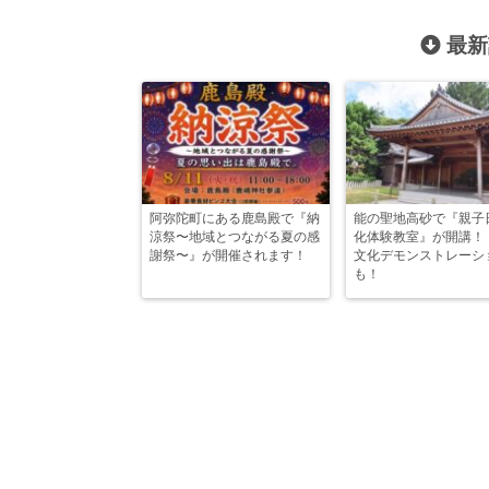
最新
阿弥陀町にある鹿島殿で『納
能の聖地高砂で『親子
涼祭〜地域とつながる夏の感
化体験教室』が開講！
謝祭〜』が開催されます！
文化デモンストレーシ
も！