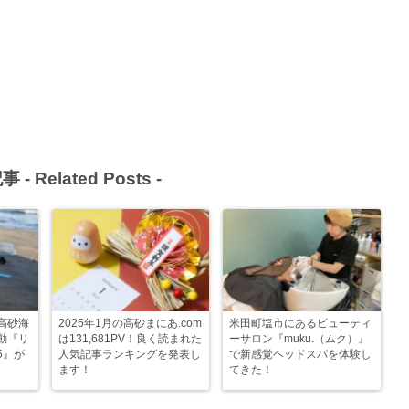
事 -
Related Posts
-
高砂海
2025年1月の高砂まにあ.com
米田町塩市にあるビューティ
動『リ
は131,681PV！良く読まれた
ーサロン『muku.（ムク）』
5』が
人気記事ランキングを発表し
で新感覚ヘッドスパを体験し
ます！
てきた！