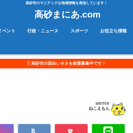
高砂市のマニアックな地域情報を発信しています！
高砂まにあ.com
イベント
行政・ニュース
スポーツ
お役立ち情報
高砂市の面白いネタを絶賛募集中です！
WRITER
ねこえもん