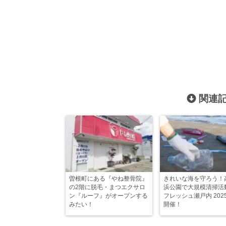
関連記
曽根町にある『やね整骨院』
きれいな海を守ろう！
の2階に脱毛・まつエクサロ
浜公園で大規模清掃活
ン『ルーフ』がオープンする
フレッシュ瀬戸内 202
みたい！
開催！