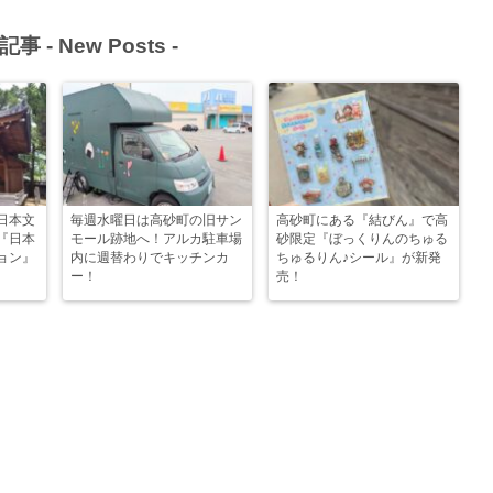
記事 -
New Posts
-
日本文
毎週水曜日は高砂町の旧サン
高砂町にある『結びん』で高
『日本
モール跡地へ！アルカ駐車場
砂限定『ぼっくりんのちゅる
ョン』
内に週替わりでキッチンカ
ちゅるりん♪シール』が新発
ー！
売！