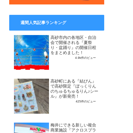
週間人気記事ランキング
高砂市内の各地区・自治
会で開催される『夏祭
り・盆踊り』の開催日程
をまとめました！
4.9k件のビュー
高砂町にある『結びん』
で高砂限定『ぼっくりん
のちゅるちゅるりん♪シー
ル』が新発売！
425件のビュー
梅井にできる新しい複合
商業施設『アクロスプラ