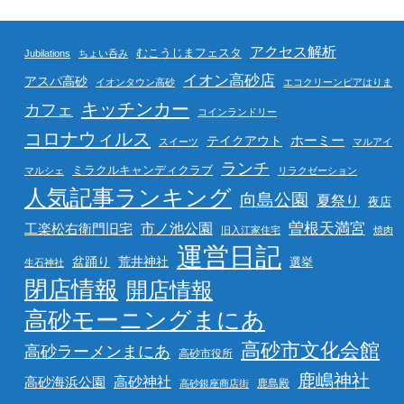
アクセス解析
むこうじまフェスタ
Jubilations
ちょい呑み
イオン高砂店
アスパ高砂
イオンタウン高砂
エコクリーンピアはりま
キッチンカー
カフェ
コインランドリー
コロナウィルス
ホーミー
テイクアウト
スイーツ
マルアイ
ランチ
ミラクルキャンディクラブ
マルシェ
リラクゼーション
人気記事ランキング
向島公園
夏祭り
夜店
曽根天満宮
市ノ池公園
工楽松右衛門旧宅
旧入江家住宅
焼肉
運営日記
盆踊り
荒井神社
選挙
生石神社
閉店情報
開店情報
高砂モーニングまにあ
高砂市文化会館
高砂ラーメンまにあ
高砂市役所
鹿嶋神社
高砂海浜公園
高砂神社
鹿島殿
高砂銀座商店街