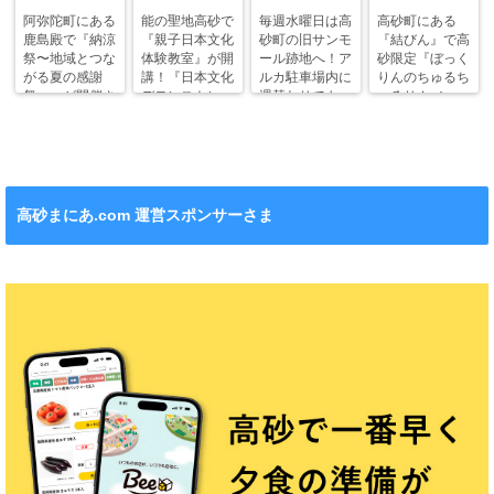
阿弥陀町にある
能の聖地高砂で
毎週水曜日は高
高砂町にある
鹿島殿で『納涼
『親子日本文化
砂町の旧サンモ
『結びん』で高
祭〜地域とつな
体験教室』が開
ール跡地へ！ア
砂限定『ぼっく
がる夏の感謝
講！『日本文化
ルカ駐車場内に
りんのちゅるち
祭〜』が開催さ
デモンストレー
週替わりでキッ
ゅるりん♪シー
れます！
ション』も！
チンカー！
ル』が新発売！
高砂まにあ.com 運営スポンサーさま