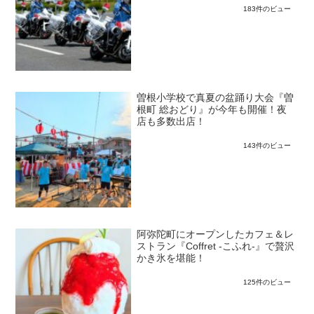
183件のビュー
曽根小学校で真夏の盆踊り大会『曽
根町 総おどり』が今年も開催！夜
店も多数出店！
143件のビュー
阿弥陀町にオープンしたカフェ＆レ
ストラン『Coffret -こふれ-』で贅沢
かき氷を堪能！
125件のビュー