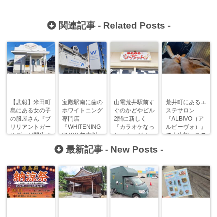
関連記事 -
Related Posts
-
【悲報】米田町
宝殿駅南に歯の
山電荒井駅前す
荒井町にあるエ
島にある女の子
ホワイトニング
ぐのかどやビル
ステサロン
の服屋さん『ブ
專門店
2階に新しく
『ALBiVO（ア
リリアントガー
『WHITENING
『カラオケなっ
ルビーヴォ）』
ルズ』が閉店す
SHOP 加古川
ちゃん』がオー
で人生初エステ
るみたい…。
店』がオープン
プンします！
を体験してき
最新記事 -
New Posts
-
していた！
た！