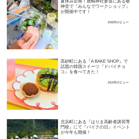
夏休み企画！鹿嶋神社参道にある敬
神堂で『みんなでワークショップ』
が開催中です！
206件のビュー
高砂町にある『A BAKE SHOP』で
話題の韓国スイーツ『ドバイチョ
コ』を食べてきた！
202件のビュー
北浜町にある『はりま高齢者講習専
門校』にて『バイクの日』イベント
が今年も開催！