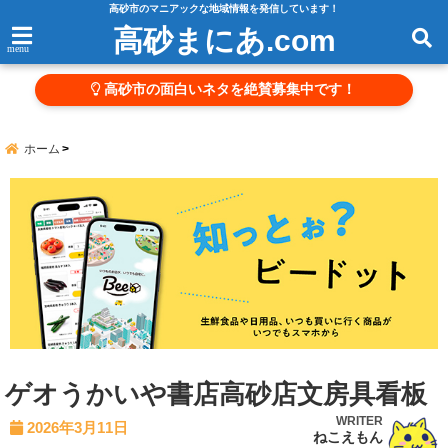
高砂市のマニアックな地域情報を発信しています！
高砂まにあ.com
menu
高砂市の面白いネタを絶賛募集中です！
ホーム
ゲオうかいや書店高砂店文房具看板
WRITER
2026年3月11日
ねこえもん