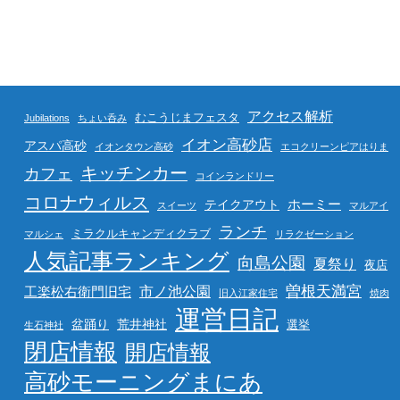
アクセス解析
むこうじまフェスタ
Jubilations
ちょい呑み
イオン高砂店
アスパ高砂
イオンタウン高砂
エコクリーンピアはりま
キッチンカー
カフェ
コインランドリー
コロナウィルス
ホーミー
テイクアウト
スイーツ
マルアイ
ランチ
ミラクルキャンディクラブ
マルシェ
リラクゼーション
人気記事ランキング
向島公園
夏祭り
夜店
曽根天満宮
市ノ池公園
工楽松右衛門旧宅
旧入江家住宅
焼肉
運営日記
盆踊り
荒井神社
選挙
生石神社
閉店情報
開店情報
高砂モーニングまにあ