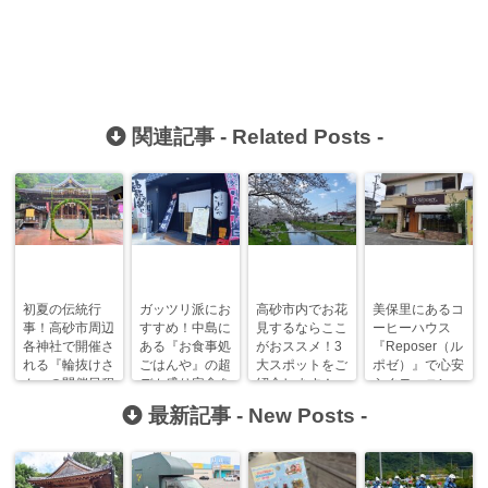
関連記事 -
Related Posts
-
初夏の伝統行
ガッツリ派にお
高砂市内でお花
美保里にあるコ
事！高砂市周辺
すすめ！中島に
見するならここ
ーヒーハウス
各神社で開催さ
ある『お食事処
がおススメ！3
『Reposer（ル
れる『輪抜けさ
ごはんや』の超
大スポットをご
ポゼ）』で心安
ん』の開催日程
デカ盛り定食を
紹介します！
らぐモーニン
をまとめまし
食べてきた！
グ！【高砂モー
最新記事 -
New Posts
-
た！
ニングまにあ】