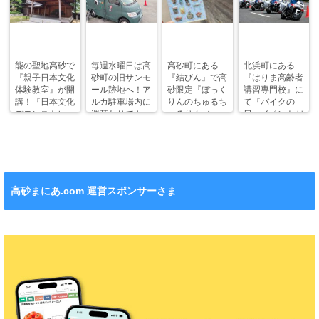
能の聖地高砂で
毎週水曜日は高
高砂町にある
北浜町にある
『親子日本文化
砂町の旧サンモ
『結びん』で高
『はりま高齢者
体験教室』が開
ール跡地へ！ア
砂限定『ぼっく
講習専門校』に
講！『日本文化
ルカ駐車場内に
りんのちゅるち
て『バイクの
デモンストレー
週替わりでキッ
ゅるりん♪シー
日』イベントが
ション』も！
チンカー！
ル』が新発売！
今年も開催！
高砂まにあ.com 運営スポンサーさま