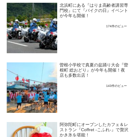
北浜町にある『はりま高齢者講習専
門校』にて『バイクの日』イベント
が今年も開催！
174件のビュー
曽根小学校で真夏の盆踊り大会『曽
根町 総おどり』が今年も開催！夜
店も多数出店！
143件のビュー
阿弥陀町にオープンしたカフェ＆レ
ストラン『Coffret -こふれ-』で贅沢
かき氷を堪能！