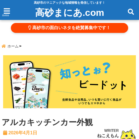
高砂市のマニアックな地域情報を発信しています！
高砂まにあ.com
menu
高砂市の面白いネタを絶賛募集中です！
ホーム
アルカキッチンカー外観
WRITER
2026年4月1日
ねこえもん