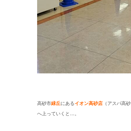
高砂市
緑丘
にある
イオン高砂店
（アスパ高砂
へ上っていくと…。