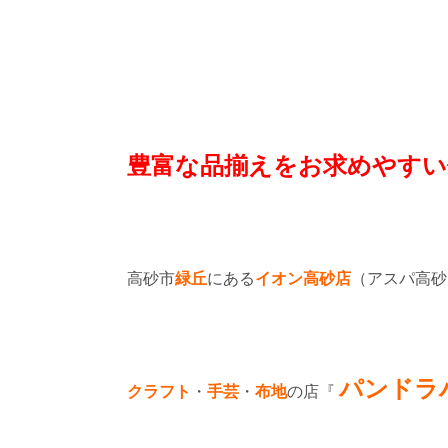
豊富な品揃えをお求めやすい
高砂市
緑丘
にある
イオン高砂店
（アスパ高砂
パンドラ
クラフト
・
手芸
・
布地
の店『