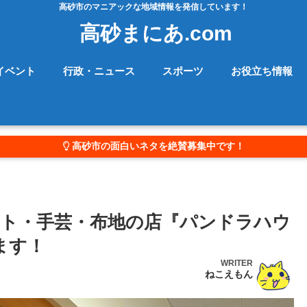
高砂市のマニアックな地域情報を発信しています！
高砂まにあ.com
イベント
行政・ニュース
スポーツ
お役立ち情報
高砂市の面白いネタを絶賛募集中です！
ト・手芸・布地の店『パンドラハウ
ます！
WRITER
ねこえもん