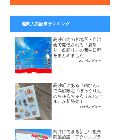
週間人気記事ランキング
高砂市内の各地区・自治
会で開催される『夏祭
り・盆踊り』の開催日程
をまとめました！
2.7k件のビュー
高砂町にある『結びん』
で高砂限定『ぼっくりん
のちゅるちゅるりん♪シー
ル』が新発売！
466件のビュー
梅井にできる新しい複合
商業施設『アクロスプラ