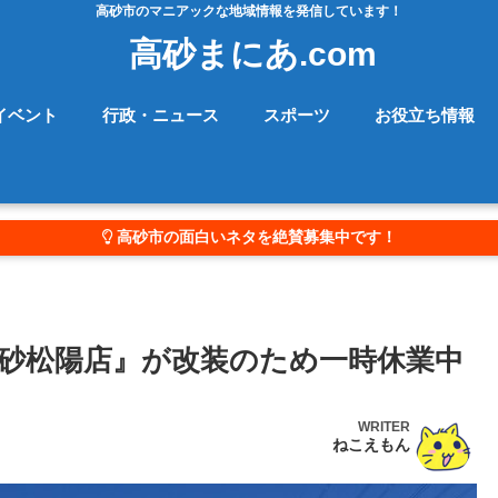
高砂市のマニアックな地域情報を発信しています！
高砂まにあ.com
イベント
行政・ニュース
スポーツ
お役立ち情報
高砂市の面白いネタを絶賛募集中です！
砂松陽店』が改装のため一時休業中
WRITER
ねこえもん