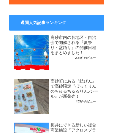
週間人気記事ランキング
高砂市内の各地区・自治
会で開催される『夏祭
り・盆踊り』の開催日程
をまとめました！
2.6k件のビュー
高砂町にある『結びん』
で高砂限定『ぼっくりん
のちゅるちゅるりん♪シー
ル』が新発売！
455件のビュー
梅井にできる新しい複合
商業施設『アクロスプラ