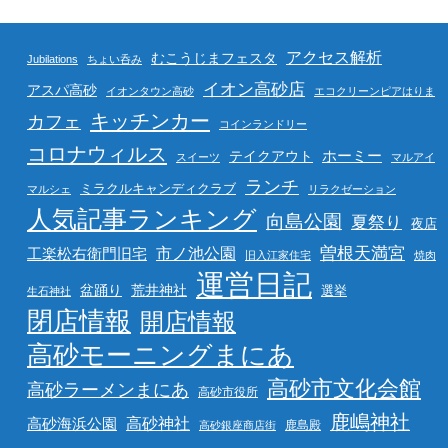
アクセス解析
むこうじまフェスタ
Jubilations
ちょい呑み
イオン高砂店
アスパ高砂
イオンタウン高砂
エコクリーンピアはりま
キッチンカー
カフェ
コインランドリー
コロナウィルス
ホーミー
テイクアウト
スイーツ
マルアイ
ランチ
ミラクルキャンディクラブ
マルシェ
リラクゼーション
人気記事ランキング
向島公園
夏祭り
夜店
曽根天満宮
市ノ池公園
工楽松右衛門旧宅
旧入江家住宅
焼肉
運営日記
盆踊り
荒井神社
選挙
生石神社
閉店情報
開店情報
高砂モーニングまにあ
高砂市文化会館
高砂ラーメンまにあ
高砂市役所
鹿嶋神社
高砂海浜公園
高砂神社
鹿島殿
高砂銀座商店街