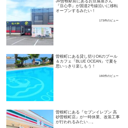
JR曽根駅前にあるお豆腐屋さん
『豆心亭』が国道2号線沿いに移転
オープンするみたい！
173件のビュー
曽根町にある貸し切りOKのプール
＆カフェ『BLUE OCEAN』で夏を
思いっきり楽しもう！
160件のビュー
曽根町にある『セブンイレブン 高
砂曽根町店』が一時休業、改装工事
が行われるみたい…。