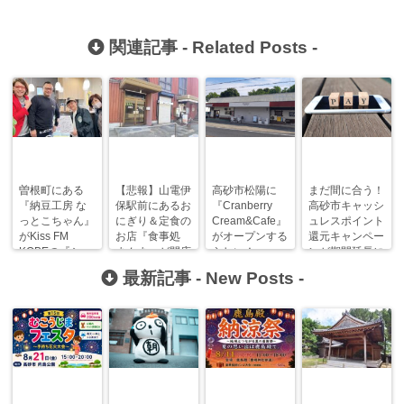
関連記事 -
Related Posts
-
曽根町にある
【悲報】山電伊
高砂市松陽に
まだ間に合う！
『納豆工房 な
保駅前にあるお
『Cranberry
高砂市キャッシ
っとこちゃん』
にぎり＆定食の
Cream&Cafe』
ュレスポイント
がKiss FM
お店『食事処
がオープンする
還元キャンペー
KOBEの『シャ
まんま』が閉店
らしい！
ンが期間延長に
カリキ』で紹介
していた…。
なりました！
最新記事 -
New Posts
-
されるみたい！