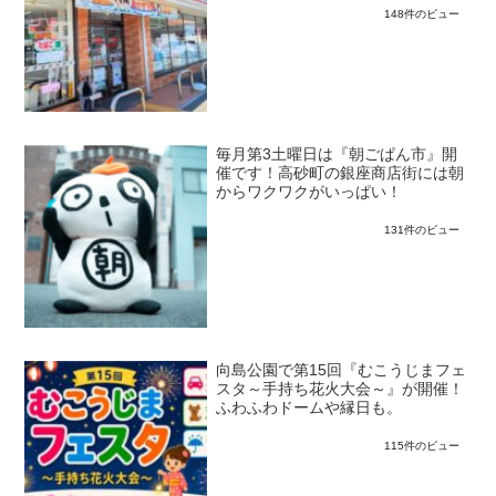
148件のビュー
毎月第3土曜日は『朝ごぱん市』開
催です！高砂町の銀座商店街には朝
からワクワクがいっぱい！
131件のビュー
向島公園で第15回『むこうじまフェ
スタ～手持ち花火大会～』が開催！
ふわふわドームや縁日も。
115件のビュー