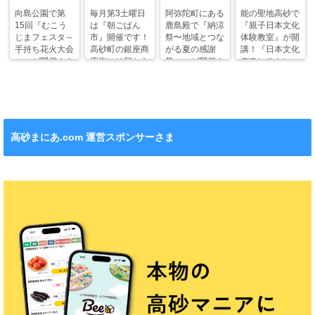
向島公園で第
毎月第3土曜日
阿弥陀町にある
能の聖地高砂で
15回『むこう
は『朝ごぱん
鹿島殿で『納涼
『親子日本文化
じまフェスタ～
市』開催です！
祭〜地域とつな
体験教室』が開
手持ち花火大会
高砂町の銀座商
がる夏の感謝
講！『日本文化
～』が開催！ふ
店街には朝から
祭〜』が開催さ
デモンストレー
わふわドームや
ワクワクがいっ
れます！
ション』も！
縁日も。
ぱい！
高砂まにあ.com 運営スポンサーさま