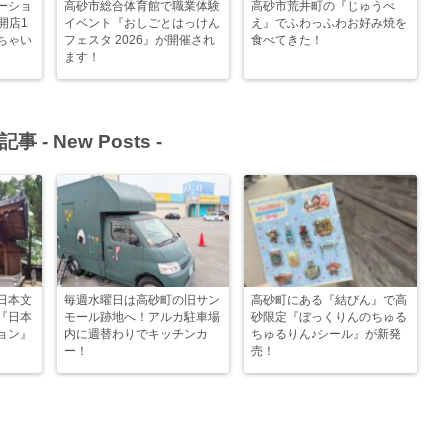
ーショ
高砂市総合体育館で職業体験
高砂市荒井町の『じゅうべ
開店1
イベント『おしごとはっけん
え』でふわっふわお好み焼を
ちゃい
フェスタ 2026』が開催され
食べてきた！
ます！
記事 -
New Posts
-
日本文
毎週水曜日は高砂町の旧サン
高砂町にある『結びん』で高
『日本
モール跡地へ！アルカ駐車場
砂限定『ぼっくりんのちゅる
ョン』
内に週替わりでキッチンカ
ちゅるりん♪シール』が新発
ー！
売！