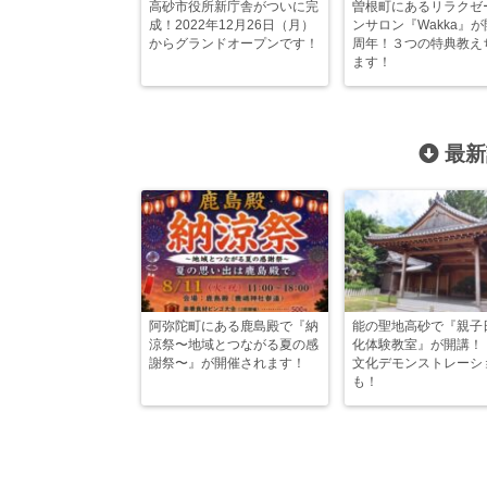
高砂市役所新庁舎がついに完
曽根町にあるリラクゼ
成！2022年12月26日（月）
ンサロン『Wakka』が
からグランドオープンです！
周年！３つの特典教え
ます！
最新
阿弥陀町にある鹿島殿で『納
能の聖地高砂で『親子
涼祭〜地域とつながる夏の感
化体験教室』が開講！
謝祭〜』が開催されます！
文化デモンストレーシ
も！