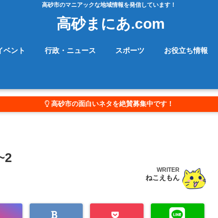
高砂市のマニアックな地域情報を発信しています！
高砂まにあ.com
イベント
行政・ニュース
スポーツ
お役立ち情報
高砂市の面白いネタを絶賛募集中です！
~2
WRITER
ねこえもん