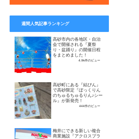
週間人気記事ランキング
高砂市内の各地区・自治
会で開催される『夏祭
り・盆踊り』の開催日程
をまとめました！
4.9k件のビュー
高砂町にある『結びん』
で高砂限定『ぼっくりん
のちゅるちゅるりん♪シー
ル』が新発売！
444件のビュー
梅井にできる新しい複合
商業施設『アクロスプラ