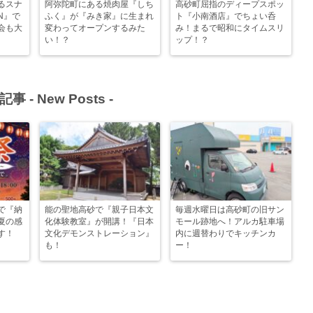
るスナ
阿弥陀町にある焼肉屋『しち
高砂町屈指のディープスポッ
N』で
ふく』が『みき家』に生まれ
ト『小南酒店』でちょい呑
会も大
変わってオープンするみた
み！まるで昭和にタイムスリ
い！？
ップ！？
記事 -
New Posts
-
で『納
能の聖地高砂で『親子日本文
毎週水曜日は高砂町の旧サン
夏の感
化体験教室』が開講！『日本
モール跡地へ！アルカ駐車場
す！
文化デモンストレーション』
内に週替わりでキッチンカ
も！
ー！