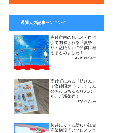
週間人気記事ランキング
高砂市内の各地区・自治
会で開催される『夏祭
り・盆踊り』の開催日程
をまとめました！
2.8k件のビュー
高砂町にある『結びん』
で高砂限定『ぼっくりん
のちゅるちゅるりん♪シー
ル』が新発売！
487件のビュー
梅井にできる新しい複合
商業施設『アクロスプラ