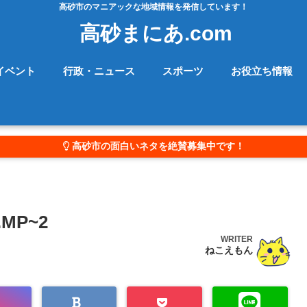
高砂市のマニアックな地域情報を発信しています！
高砂まにあ.com
イベント
行政・ニュース
スポーツ
お役立ち情報
高砂市の面白いネタを絶賛募集中です！
.MP~2
WRITER
ねこえもん