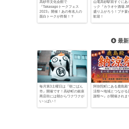
高砂市文化会館で
山電高砂駅前すぐにあ
『Takasagoトークフェス
ック『カラオケ酒場 JI
2023』開催！あの有名人の
盛り上がろう！プチ宴
面白トークが炸裂！？
歓迎！
最新
毎月第3土曜日は『朝ごぱん
阿弥陀町にある鹿島殿
市』開催です！高砂町の銀座
涼祭〜地域とつながる
商店街には朝からワクワクが
謝祭〜』が開催されま
いっぱい！