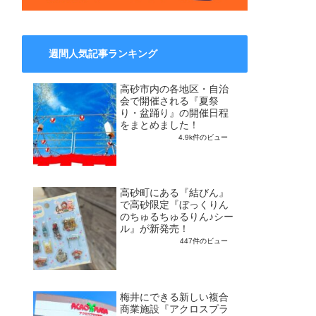
週間人気記事ランキング
高砂市内の各地区・自治
会で開催される『夏祭
り・盆踊り』の開催日程
をまとめました！
4.9k件のビュー
高砂町にある『結びん』
で高砂限定『ぼっくりん
のちゅるちゅるりん♪シー
ル』が新発売！
447件のビュー
梅井にできる新しい複合
商業施設『アクロスプラ