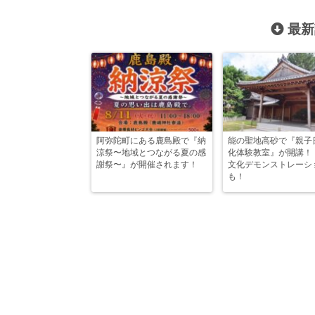
最新
阿弥陀町にある鹿島殿で『納
能の聖地高砂で『親子
涼祭〜地域とつながる夏の感
化体験教室』が開講！
謝祭〜』が開催されます！
文化デモンストレーシ
も！