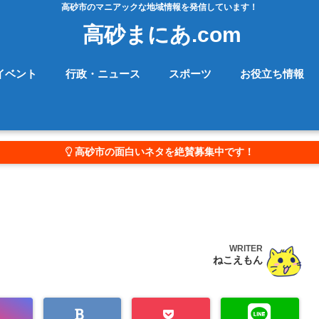
高砂市のマニアックな地域情報を発信しています！
高砂まにあ.com
イベント
行政・ニュース
スポーツ
お役立ち情報
高砂市の面白いネタを絶賛募集中です！
WRITER
ねこえもん