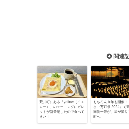
関連記
荒井町にある『yellow（イエ
もちろん今年も開催！
ロー）』のモーニングにガレ
さご万灯祭 2024』で
ットが新登場したので食べて
南側一帯が、星が降り
きた！
町へ。