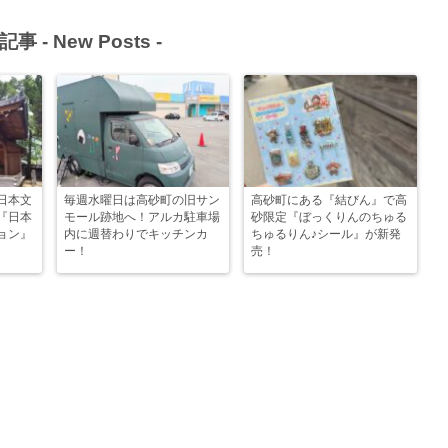
記事 -
New Posts
-
日本文
毎週水曜日は高砂町の旧サン
高砂町にある『結びん』で高
『日本
モール跡地へ！アルカ駐車場
砂限定『ぼっくりんのちゅる
ョン』
内に週替わりでキッチンカ
ちゅるりん♪シール』が新発
ー！
売！