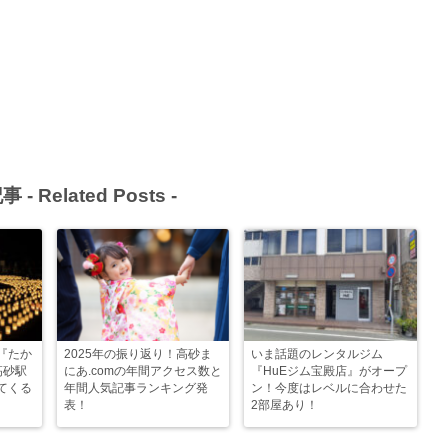
事 -
Related Posts
-
『たか
2025年の振り返り！高砂ま
いま話題のレンタルジム
高砂駅
にあ.comの年間アクセス数と
『HuEジム宝殿店』がオープ
てくる
年間人気記事ランキング発
ン！今度はレベルに合わせた
表！
2部屋あり！