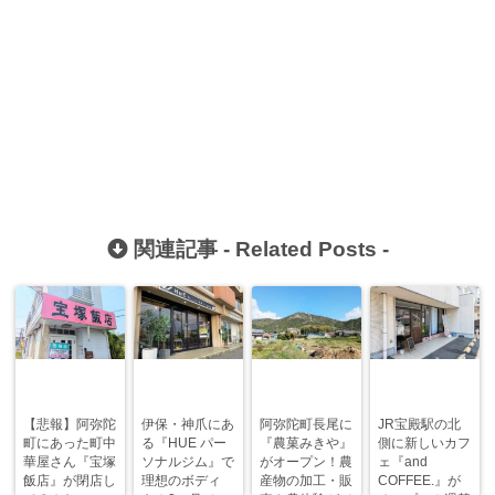
関連記事 -
Related Posts
-
【悲報】阿弥陀
伊保・神爪にあ
阿弥陀町長尾に
JR宝殿駅の北
町にあった町中
る『HUE パー
『農菓みきや』
側に新しいカフ
華屋さん『宝塚
ソナルジム』で
がオープン！農
ェ『and
飯店』が閉店し
理想のボディ
産物の加工・販
COFFEE.』が