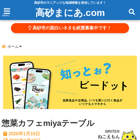
高砂市のマニアックな地域情報を発信しています！
高砂まにあ.com
menu
高砂市の面白いネタを絶賛募集中です！
ホーム
惣菜カフェmiyaテーブル
WRITER
2026年1月15日
ねこえもん