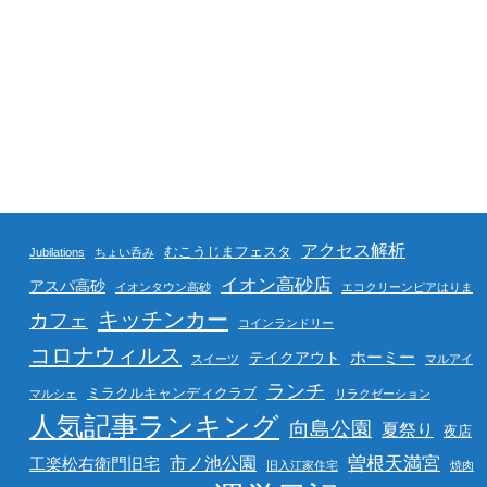
アクセス解析
むこうじまフェスタ
Jubilations
ちょい呑み
イオン高砂店
アスパ高砂
イオンタウン高砂
エコクリーンピアはりま
キッチンカー
カフェ
コインランドリー
コロナウィルス
ホーミー
テイクアウト
スイーツ
マルアイ
ランチ
ミラクルキャンディクラブ
マルシェ
リラクゼーション
人気記事ランキング
向島公園
夏祭り
夜店
曽根天満宮
市ノ池公園
工楽松右衛門旧宅
旧入江家住宅
焼肉