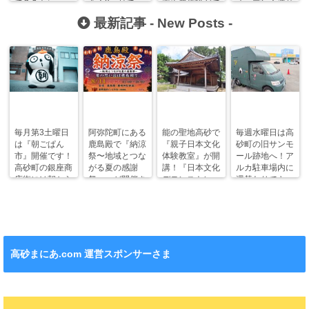
てるみたい…。
を！2ヶ月で
売や農体験がで
オープン！週替
−5kgを目指そ
きる複合施設
わりランチやお
最新記事 -
New Posts
-
う！
に。
弁当も！
毎月第3土曜日
阿弥陀町にある
能の聖地高砂で
毎週水曜日は高
は『朝ごぱん
鹿島殿で『納涼
『親子日本文化
砂町の旧サンモ
市』開催です！
祭〜地域とつな
体験教室』が開
ール跡地へ！ア
高砂町の銀座商
がる夏の感謝
講！『日本文化
ルカ駐車場内に
店街には朝から
祭〜』が開催さ
デモンストレー
週替わりでキッ
ワクワクがいっ
れます！
ション』も！
チンカー！
ぱい！
高砂まにあ.com 運営スポンサーさま