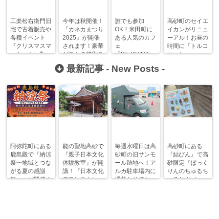
工楽松右衛門旧
今年は秋開催！
誰でも参加
高砂町のセイエ
宅で古着販売や
『カネカまつり
OK！米田町に
イカンがリニュ
各種イベント
2025』が開催
ある人気のカフ
ーアル！お昼の
『クリスマスマ
されます！豪華
ェ
時間に『トルコ
ーケットin高
ゲストの特別ス
『DEJAVINA』
コーヒー
砂』が開催され
テージも！
の交流会で素敵
GEN』へ行っ
最新記事 -
New Posts
-
ます！
な出会いを！
てきた！
阿弥陀町にある
能の聖地高砂で
毎週水曜日は高
高砂町にある
鹿島殿で『納涼
『親子日本文化
砂町の旧サンモ
『結びん』で高
祭〜地域とつな
体験教室』が開
ール跡地へ！ア
砂限定『ぼっく
がる夏の感謝
講！『日本文化
ルカ駐車場内に
りんのちゅるち
祭〜』が開催さ
デモンストレー
週替わりでキッ
ゅるりん♪シー
れます！
ション』も！
チンカー！
ル』が新発売！