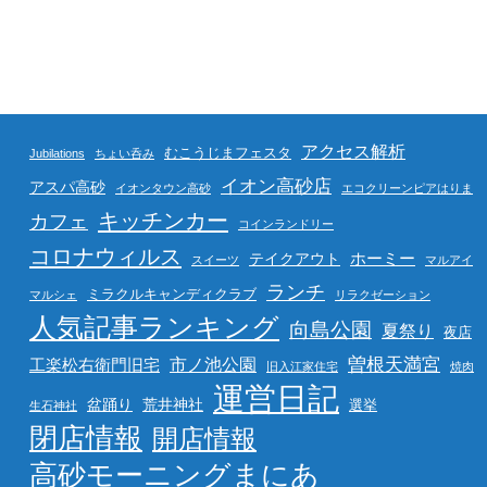
アクセス解析
むこうじまフェスタ
Jubilations
ちょい呑み
イオン高砂店
アスパ高砂
イオンタウン高砂
エコクリーンピアはりま
キッチンカー
カフェ
コインランドリー
コロナウィルス
ホーミー
テイクアウト
スイーツ
マルアイ
ランチ
ミラクルキャンディクラブ
マルシェ
リラクゼーション
人気記事ランキング
向島公園
夏祭り
夜店
曽根天満宮
市ノ池公園
工楽松右衛門旧宅
旧入江家住宅
焼肉
運営日記
盆踊り
荒井神社
選挙
生石神社
閉店情報
開店情報
高砂モーニングまにあ