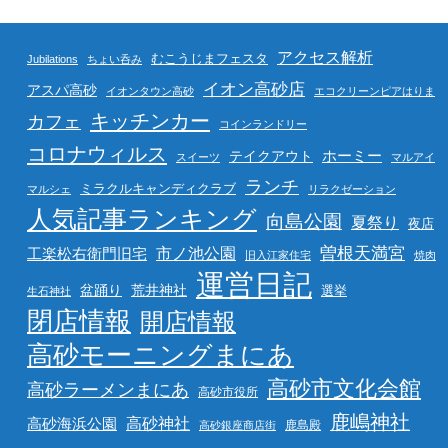
アクセス解析
むこうじまフェスタ
Jubilations
ちょい呑み
イオン高砂店
アスパ高砂
イオンタウン高砂
エコクリーンピアはりま
キッチンカー
カフェ
コインランドリー
コロナウィルス
ホーミー
テイクアウト
スイーツ
マルアイ
ランチ
ミラクルキャンディクラブ
マルシェ
リラクゼーション
人気記事ランキング
向島公園
夏祭り
夜店
曽根天満宮
市ノ池公園
工楽松右衛門旧宅
旧入江家住宅
焼肉
運営日記
盆踊り
荒井神社
選挙
生石神社
閉店情報
開店情報
高砂モーニングまにあ
高砂市文化会館
高砂ラーメンまにあ
高砂市役所
鹿嶋神社
高砂海浜公園
高砂神社
鹿島殿
高砂銀座商店街