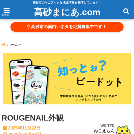
高砂市のマニアックな地域情報を発信しています！
高砂まにあ.com
menu
高砂市の面白いネタを絶賛募集中です！
ホーム
ROUGENAIL外観
WRITER
2025年11月22日
ねこえもん