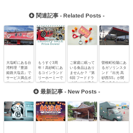
関連記事 -
Related Posts
-
大塩町にある台
もうすぐ3周
ご家庭に眠って
曽根町松陽にあ
湾料理『豊源
年！高砂町にあ
いる食品はあり
るガソリンスタ
姫路大塩店』で
るコインランド
ませんか？『第
ンド『出光 高
サービス満点ボ
リーホーミーで
6回 フードドラ
砂西SS』が閉
リュームランチ
『Winter
イブ』にご協力
店するみたい！
Laundry
を食べてきた！
ください！
最新記事 -
New Posts
-
SALE』が開
催！