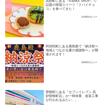
高砂町にある『A BAKE SHOP』で
話題の韓国スイーツ『ドバイチョ
コ』を食べてきた！
214件のビュー
阿弥陀町にある鹿島殿で『納涼祭〜
地域とつながる夏の感謝祭〜』が開
催されます！
183件のビュー
曽根町にある『セブンイレブン 高
砂曽根町店』が一時休業、改装工事
が行われるみたい…。