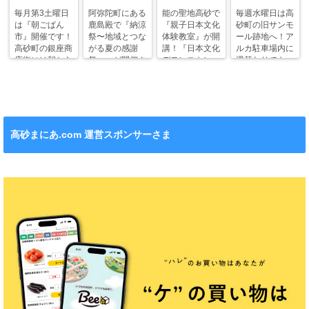
毎月第3土曜日
阿弥陀町にある
能の聖地高砂で
毎週水曜日は高
は『朝ごぱん
鹿島殿で『納涼
『親子日本文化
砂町の旧サンモ
市』開催です！
祭〜地域とつな
体験教室』が開
ール跡地へ！ア
高砂町の銀座商
がる夏の感謝
講！『日本文化
ルカ駐車場内に
店街には朝から
祭〜』が開催さ
デモンストレー
週替わりでキッ
ワクワクがいっ
れます！
ション』も！
チンカー！
ぱい！
高砂まにあ.com 運営スポンサーさま