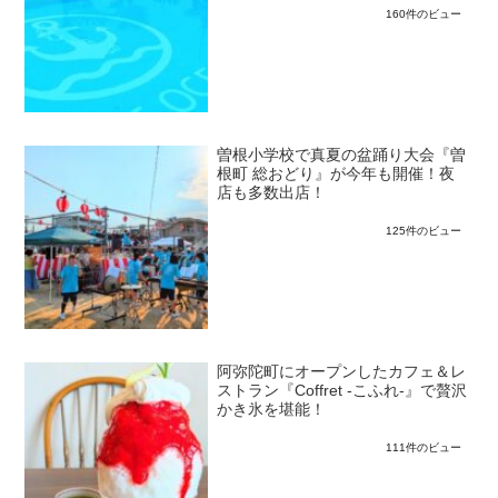
160件のビュー
曽根小学校で真夏の盆踊り大会『曽
根町 総おどり』が今年も開催！夜
店も多数出店！
125件のビュー
阿弥陀町にオープンしたカフェ＆レ
ストラン『Coffret -こふれ-』で贅沢
かき氷を堪能！
111件のビュー