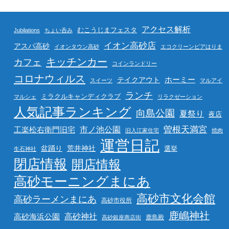
アクセス解析
むこうじまフェスタ
Jubilations
ちょい呑み
イオン高砂店
アスパ高砂
イオンタウン高砂
エコクリーンピアはりま
キッチンカー
カフェ
コインランドリー
コロナウィルス
ホーミー
テイクアウト
スイーツ
マルアイ
ランチ
ミラクルキャンディクラブ
マルシェ
リラクゼーション
人気記事ランキング
向島公園
夏祭り
夜店
曽根天満宮
市ノ池公園
工楽松右衛門旧宅
旧入江家住宅
焼肉
運営日記
盆踊り
荒井神社
選挙
生石神社
閉店情報
開店情報
高砂モーニングまにあ
高砂市文化会館
高砂ラーメンまにあ
高砂市役所
鹿嶋神社
高砂海浜公園
高砂神社
鹿島殿
高砂銀座商店街