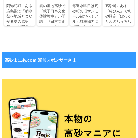
阿弥陀町にある
能の聖地高砂で
毎週水曜日は高
高砂町にある
鹿島殿で『納涼
『親子日本文化
砂町の旧サンモ
『結びん』で高
祭〜地域とつな
体験教室』が開
ール跡地へ！ア
砂限定『ぼっく
がる夏の感謝
講！『日本文化
ルカ駐車場内に
りんのちゅるち
祭〜』が開催さ
デモンストレー
週替わりでキッ
ゅるりん♪シー
れます！
ション』も！
チンカー！
ル』が新発売！
高砂まにあ.com 運営スポンサーさま