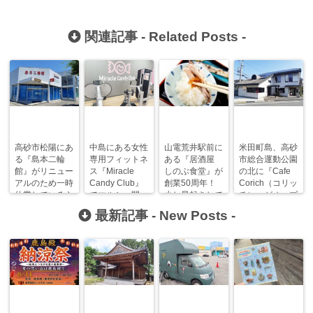
関連記事 -
Related Posts
-
高砂市松陽にあ
中島にある女性
山電荒井駅前に
米田町島、高砂
る『島本二輪
専用フィットネ
ある『居酒屋
市総合運動公園
館』がリニュー
ス『Miracle
しのぶ食堂』が
の北に『Cafe
アルのため一時
Candy Club』
創業50周年！
Corich（コリッ
休業しているら
でマルシェ開
少し早起きして
チ）』がオープ
しい。
催！無料体験会
日本の朝食を。
ンするみたい！
最新記事 -
New Posts
-
も！