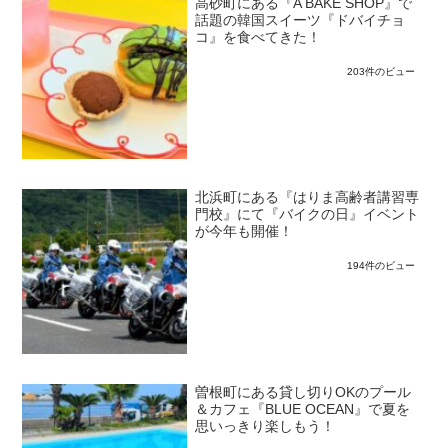
高砂町にある『A BAKE SHOP』で
話題の韓国スイーツ『ドバイチョ
コ』を食べてきた！
203件のビュー
北浜町にある『はりま高齢者講習専
門校』にて『バイクの日』イベント
が今年も開催！
194件のビュー
曽根町にある貸し切りOKのプール
＆カフェ『BLUE OCEAN』で夏を
思いっきり楽しもう！