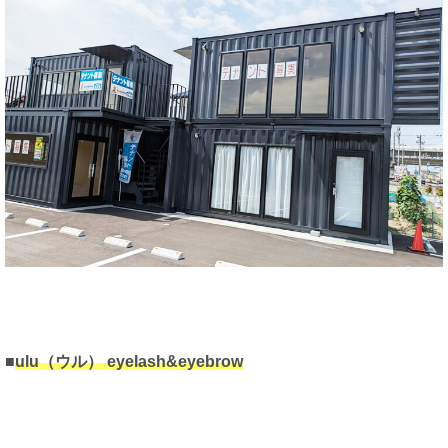
■
ulu（ウル） eyelash&eyebrow