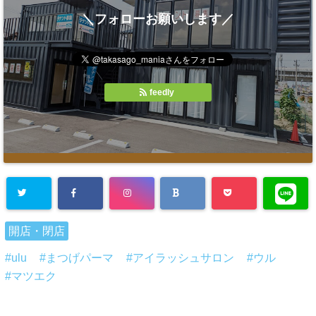
＼フォローお願いします／
feedly
開店・閉店
ulu
まつげパーマ
アイラッシュサロン
ウル
マツエク