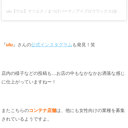
ulu【ウル】マツエク／まつげパーマ／アイブロウワックス(@ulueyelash_salon)がシェアした投稿
『
ulu
』さんの
公式インスタグラム
も発見！笑
店内の様子などの投稿も…お店の中もなかなかお洒落な感じ
に仕上がっていますねー！
またこちらの
コンテナ店舗
は、他にも女性向けの業種を募集
されているようですよ。