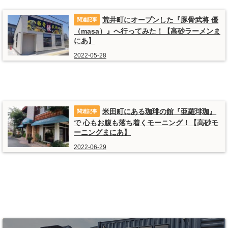
荒井町にオープンした『豚骨武将 優
（masa）』へ行ってみた！【高砂ラーメンま
にあ】
2022-05-28
米田町にある珈琲の館『亜羅琲珈』
で 心もお腹も落ち着くモーニング！【高砂モ
ーニングまにあ】
2022-06-29