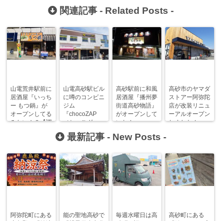
関連記事 -
Related Posts
-
山電荒井駅前に
山電高砂駅ビル
高砂駅前に和風
高砂市のヤマダ
居酒屋『いっち
に噂のコンビニ
居酒屋『播州夢
ストアー阿弥陀
ー もつ鍋』が
ジム
街道高砂物語』
店が改装リニュ
オープンしてる
『chocoZAP
がオープンして
ーアルオープン
みたい！？【調
（ちょこざっ
いた！
しました！
査進行中】
ぷ）』がオープ
最新記事 -
New Posts
-
ンしました！
阿弥陀町にある
能の聖地高砂で
毎週水曜日は高
高砂町にある