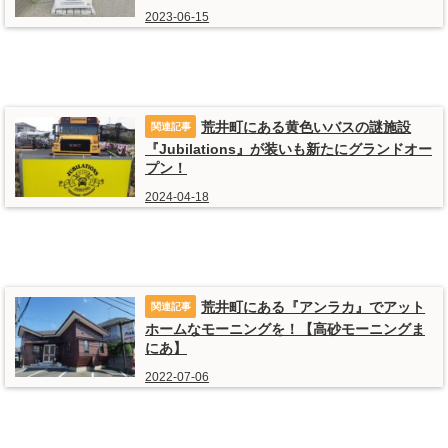
2023-06-15
荒井町にある黄色いバスの謎施設
『Jubilations』が装いも新たにグランドオー
プン！
2024-04-18
荒井町にある『アンラカ』でアット
ホームなモーニングを！【高砂モーニングま
にあ】
2022-07-06