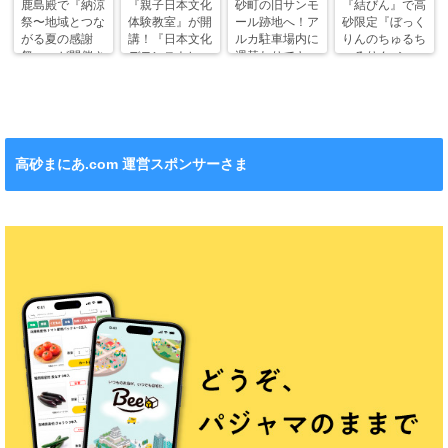
鹿島殿で『納涼
『親子日本文化
砂町の旧サンモ
『結びん』で高
祭〜地域とつな
体験教室』が開
ール跡地へ！ア
砂限定『ぼっく
がる夏の感謝
講！『日本文化
ルカ駐車場内に
りんのちゅるち
祭〜』が開催さ
デモンストレー
週替わりでキッ
ゅるりん♪シー
れます！
ション』も！
チンカー！
ル』が新発売！
高砂まにあ.com 運営スポンサーさま