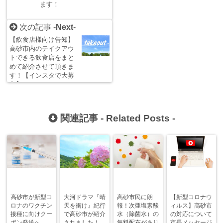
ます！
次の記事 -
Next
-
【飲食店様向け告知】
高砂市内のテイクアウ
トできる飲食店をまと
めて紹介させて頂きま
す！【インスタで大募
集】
関連記事 -
Related Posts
-
高砂市が新型コ
大河ドラマ『晴
高砂市民に朗
【新型コロナウ
ロナのワクチン
天を衝け』紀行
報！次亜塩素酸
ィルス】高砂市
接種に向けクー
で高砂市が紹介
水（除菌水）の
の対応について
ポン発送へ
されました！
無料配布があり
市長メッセージ