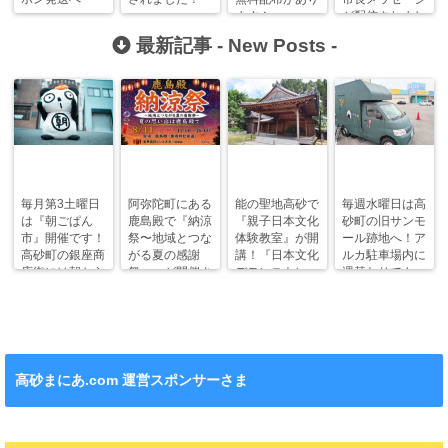
ます！
が配信されまし
た！
最新記事 -
New Posts
-
毎月第3土曜日
阿弥陀町にある
能の聖地高砂で
毎週水曜日は高
は『朝ごぱん
鹿島殿で『納涼
『親子日本文化
砂町の旧サンモ
市』開催です！
祭〜地域とつな
体験教室』が開
ール跡地へ！ア
高砂町の銀座商
がる夏の感謝
講！『日本文化
ルカ駐車場内に
店街には朝から
祭〜』が開催さ
デモンストレー
週替わりでキッ
ワクワクがいっ
れます！
ション』も！
チンカー！
ぱい！
高砂まにあ.com 運営スポンサーさま