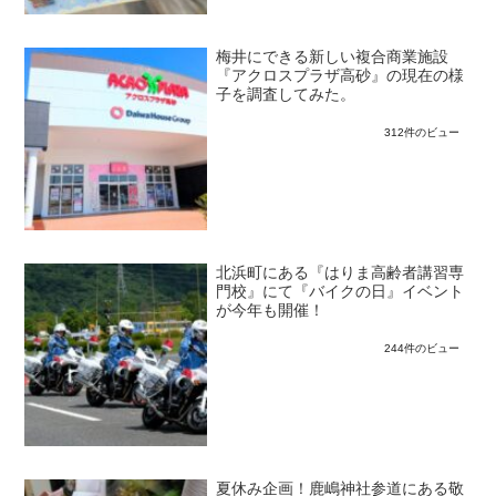
梅井にできる新しい複合商業施設
『アクロスプラザ高砂』の現在の様
子を調査してみた。
312件のビュー
北浜町にある『はりま高齢者講習専
門校』にて『バイクの日』イベント
が今年も開催！
244件のビュー
夏休み企画！鹿嶋神社参道にある敬