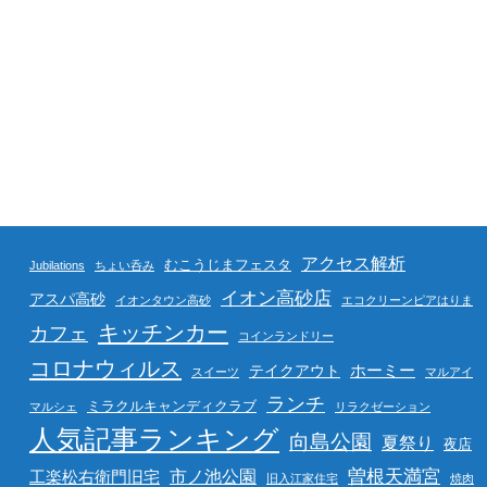
アクセス解析
むこうじまフェスタ
Jubilations
ちょい呑み
イオン高砂店
アスパ高砂
イオンタウン高砂
エコクリーンピアはりま
キッチンカー
カフェ
コインランドリー
コロナウィルス
ホーミー
テイクアウト
スイーツ
マルアイ
ランチ
ミラクルキャンディクラブ
マルシェ
リラクゼーション
人気記事ランキング
向島公園
夏祭り
夜店
曽根天満宮
市ノ池公園
工楽松右衛門旧宅
旧入江家住宅
焼肉