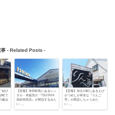
事 -
Related Posts
-
『結び
【悲報】米田町島にあるレン
【悲報】加古川町にあるえび
砂町で
タル・本販売の『TSUTAYA
かつめしが有名な『りんご
の拠点
高砂米田店』が閉店するみた
亭』が閉店しちゃうみた
い…。
い…。