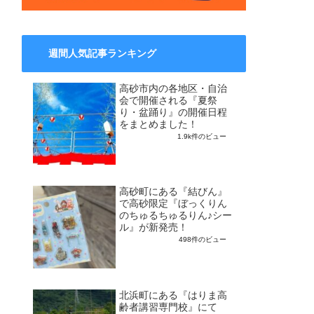
週間人気記事ランキング
高砂市内の各地区・自治
会で開催される『夏祭
り・盆踊り』の開催日程
をまとめました！
1.9k件のビュー
高砂町にある『結びん』
で高砂限定『ぼっくりん
のちゅるちゅるりん♪シー
ル』が新発売！
498件のビュー
北浜町にある『はりま高
齢者講習専門校』にて