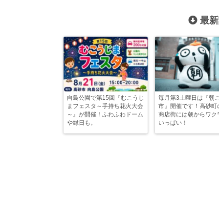
最新
向島公園で第15回『むこうじ
毎月第3土曜日は『朝
まフェスタ～手持ち花火大会
市』開催です！高砂町
～』が開催！ふわふわドーム
商店街には朝からワク
や縁日も。
いっぱい！