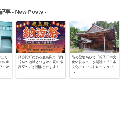
記事 -
New Posts
-
ごぱん
阿弥陀町にある鹿島殿で『納
能の聖地高砂で『親子日本文
の銀座
涼祭〜地域とつながる夏の感
化体験教室』が開講！『日本
ワクが
謝祭〜』が開催されます！
文化デモンストレーション』
も！