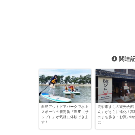
関連記
向島アウトドアパークで水上
高砂市まちの観光会館
スポーツの新定番『SUP（サ
ん』がさらに進化！高
ップ）』が気軽に体験できま
のまち歩き・お買い物
す！
に！